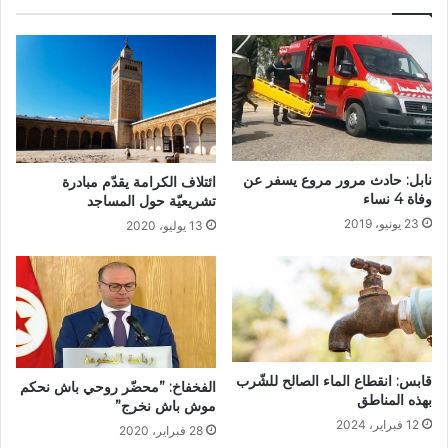
نابل: حادث مرور مروع يسفر عن
ائتلاف الكرامة يقدّم مبادرة
وفاة 4 نساء
تشريعيّة حول المساجد
23 يونيو، 2019
13 يوليو، 2020
قابس: انقطاع الماء الصالح للشّرب
الفخفاخ: ”محضّر روحي باش نحكم
بهذه المناطق
موش باش نخرج”
12 فبراير، 2024
28 فبراير، 2020