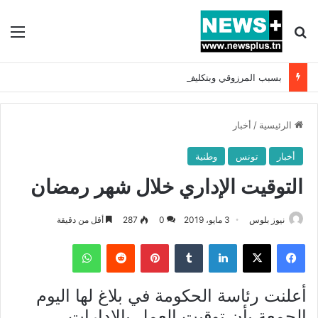
بحث عن
الق
بسبب المرزوقي وبتكليف من سعيّد: الخارجية تستدعي السفيرة الفرنسية بتونس وتبلغها احتجاجا شديد اللهجة !!
الرئيسية
/
أخبار
أخبار
تونس
وطنية
التوقيت الإداري خلال شهر رمضان
نيوز بلوس
3 مايو، 2019
0
287
أقل من دقيقة
فيسبوك
X
لينكدإن
بينتيريست
واتساب
أعلنت رئاسة الحكومة في بلاغ لها اليوم
الجمعة بأن توقيت العمل بالادارات