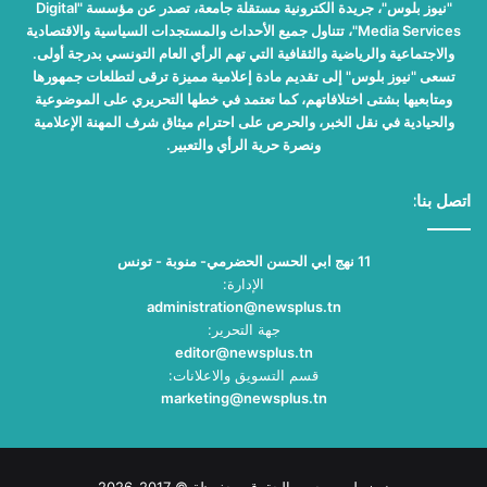
"نيوز بلوس"، جريدة الكترونية مستقلة جامعة، تصدر عن مؤسسة "Digital
Media Services"، تتناول جميع الأحداث والمستجدات السياسية والاقتصادية
والاجتماعية والرياضية والثقافية التي تهم الرأي العام التونسي بدرجة أولى.
تسعى "نيوز بلوس" إلى تقديم مادة إعلامية مميزة ترقى لتطلعات جمهورها
ومتابعيها بشتى اختلافاتهم، كما تعتمد في خطها التحريري على الموضوعية
والحيادية في نقل الخبر، والحرص على احترام ميثاق شرف المهنة الإعلامية
ونصرة حرية الرأي والتعبير.
اتصل بنا:
11 نهج ابي الحسن الحضرمي- منوبة - تونس
الإدارة:
administration@newsplus.tn
جهة التحرير:
editor@newsplus.tn
قسم التسويق والاعلانات:
marketing@newsplus.tn
نيوز بلوس جميع الحقوق محفوظة © 2017-2026