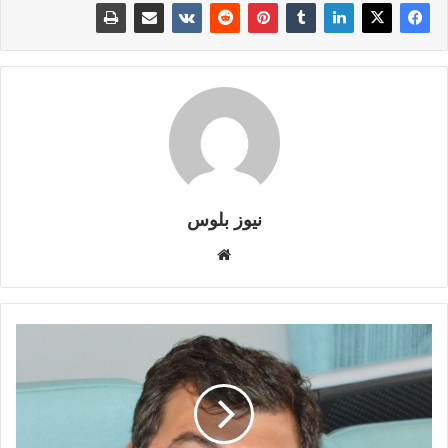
نيوز بلوس
موقع
الويب