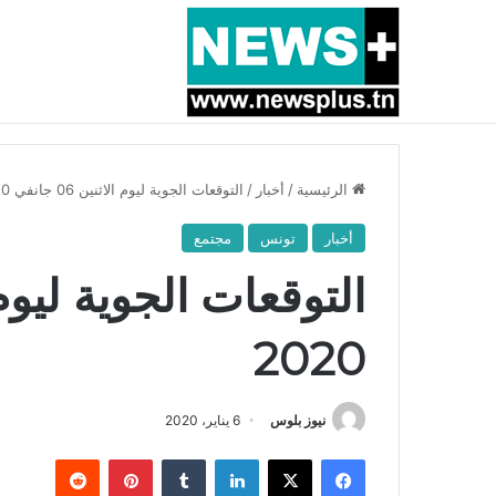
أخبار عاجلة
بسبب المرزوقي وبتكليف من سعيّد: الخارجية تستدعي
الرئيسية
/
أخبار
/
التوقعات الجوية ليوم الاثنين 06 جانفي 2020
أخبار
تونس
مجتمع
2020
نيوز بلوس
6 يناير، 2020
فيسبوك
X
لينكدإن
بينتيريست