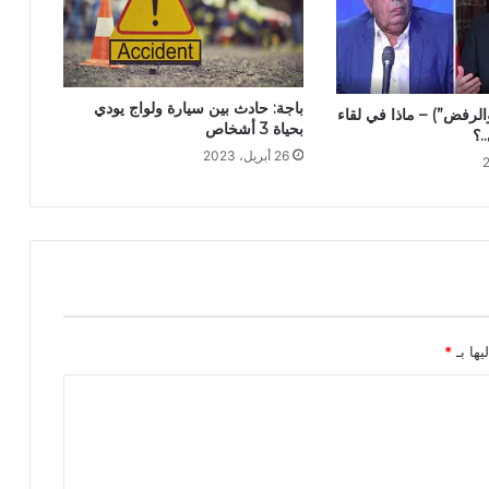
باجة: حادث بين سيارة ولواج يودي
الرفض”) – ماذا في لقاء
بحياة 3 أشخاص
.؟
26 أبريل، 2023
يها بـ
*