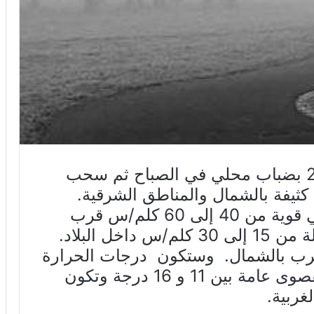
يتميز طقس الاثنين 6 جانفي 2020 بضباب محلي في الصباح ثم سحب
 كثيفة بالشمال والمناطق الشرقية.
وستكون الريح من القطاع الشمالي قوية من 40 إلى 60 كلم/س قرب
السواحل الشرقية و ضعيفة فمعتدلة من 15 إلى 30 كلم/س داخل البلاد.
رب بالشمال. وستكون درجات الحرارة
في انخفاض نسبي حيث تتراوح القصوى عامة بين 11 و 16 درجة وتكون