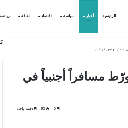
الرئيسية
أخبار
سياسة
اقتصاد
ثقافة
رياضة
 السفيرة الفرنسية بتونس وتبلغها احتجاجا شديد اللهجة !!
ت
 في مطار تونس قرطاج
رّط مسافراً أجنبياً في
0
93
دقيقة واحدة