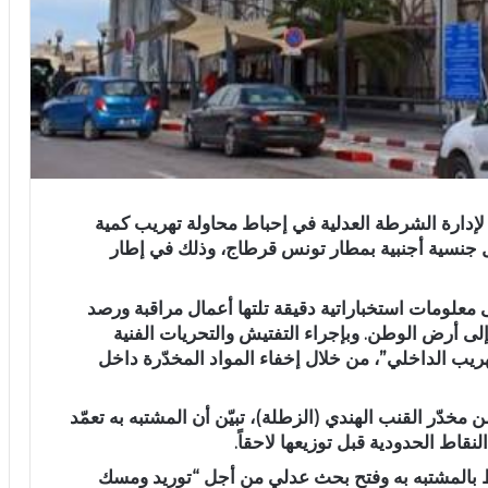
 لإدارة الشرطة العدلية في إحباط محاولة تهريب كمية
مل جنسية أجنبية بمطار تونس قرطاج، وذلك في إطار
لى معلومات استخباراتية دقيقة تلتها أعمال مراقبة ورصد
لى أرض الوطن. وبإجراء التفتيش والتحريات الفنية
التهريب الداخلي”، من خلال إخفاء المواد المخدّرة داخل
 عن استخراج 110 كبسولات من مخدّر القنب الهندي (الزطلة)، تبيّن أن المشتبه به تعمّد
نقاط الحدودية قبل توزيعها لاحقاً.
فاظ بالمشتبه به وفتح بحث عدلي من أجل “توريد ومسك