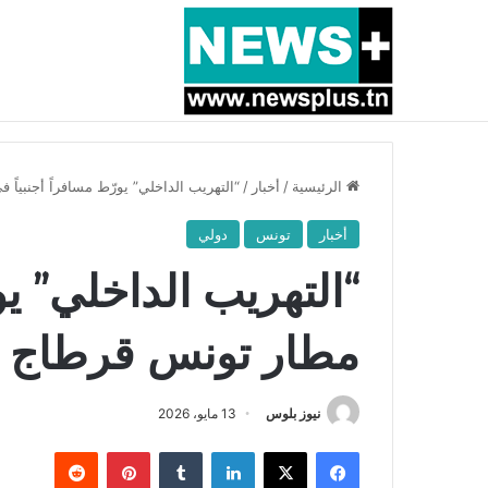
أخبار عاجلة
بسبب المرزوقي وبتكليف من سعيّد: الخارجية تستدعي
الرئيسية
/
أخبار
/
“التهريب الداخلي” يورّط مسافراً أجنبياً
أخبار
تونس
دولي
“التهريب الداخلي” يو
مطار تونس قرطاج
نيوز بلوس
13 مايو، 2026
فيسبوك
X
لينكدإن
بينتيريست