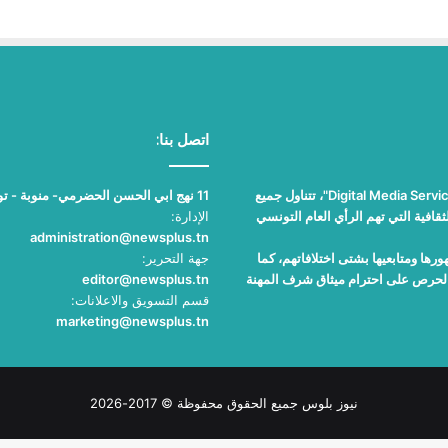
اتصل بنا:
"نيوز بلوس"، جريدة الكترونية مستقلة جامعة، تصدر عن مؤسسة "Digital Media Services"، تتناول جميع
11 نهج ابي الحسن الحضرمي- منوبة - تونس
قافية التي تهم الرأي العام التونسي
الإدارة:
administration@newsplus.tn
ها ومتابعيها بشتى اختلافاتهم، كما
جهة التحرير:
والحرص على احترام ميثاق شرف المهنة
editor@newsplus.tn
قسم التسويق والاعلانات:
marketing@newsplus.tn
نيوز بلوس جميع الحقوق محفوظة © 2017-2026