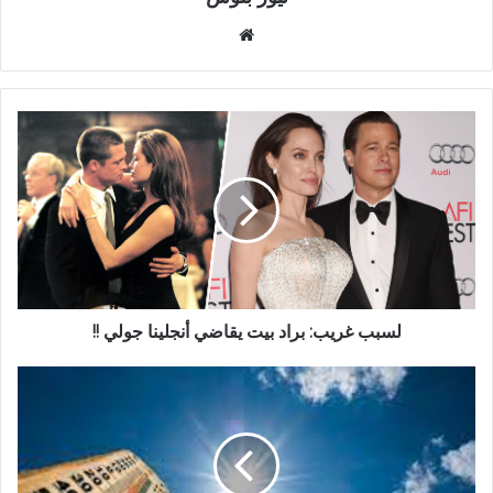
موقع
الويب
لسبب غريب: براد بيت يقاضي أنجلينا جولي !!