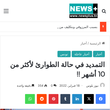
بحث عن
الق
بسبب المرزوقي وبتكليف من سعيّد: الخارجية تستدعي السفيرة الفرنسية بتونس وتبلغها احتجاجا شديد اللهجة !!
الرئيسية
/
أخبار
أخبار
أخبار عاجلة
تونس
التمديد في حالة الطوارئ لأكثر من
10 أشهر !!
نيوز بلوس
18 فبراير، 2022
0
354
دقيقة واحدة
فيسبوك
X
لينكدإن
بينتيريست
واتساب