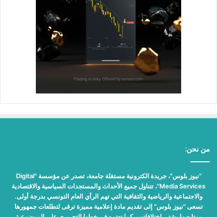
من نحن:
"نيوز بلوس"، جريدة الكترونية مستقلة جامعة، تصدر عن مؤسسة "Digital
Media Services"، تتناول جميع الأحداث والمستجدات السياسية والاقتصادية
والاجتماعية والرياضية والثقافية التي تهم الرأي العام التونسي بدرجة أولى.
تسعى "نيوز بلوس" إلى تقديم مادة إعلامية مميزة ترقى لتطلعات جمهورها
ومتابعيها بشتى اختلافاتهم، كما تعتمد في خطها التحريري على الموضوعية