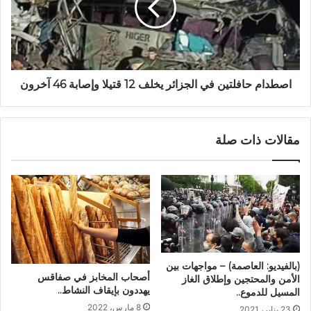
اصطدام حافلتين في الجزائر يخلف 12 قتيلا وإصابة 46 آخرون
مقالات ذات صلة
(بالفيديو: العاصمة) – مواجهات بين
أصحاب المخابز في صفاقس
الأمن والمحتجين وإطلاق الغاز
يهددون بإيقاف النشاط..
المسيل للدموع..
8 مارس، 2022
23 يناير، 2021