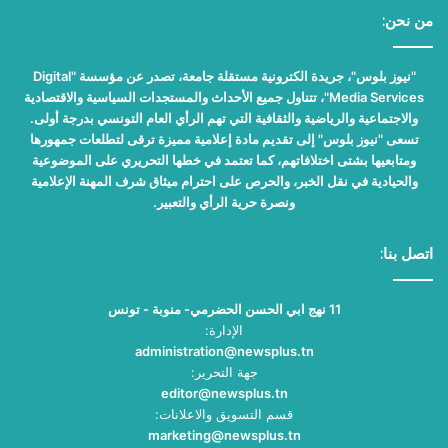
من نحن:
"نيوز بلوس"، جريدة الكترونية مستقلة جامعة، تصدر عن مؤسسة "Digital
Media Services"، تتناول جميع الأحداث والمستجدات السياسية والاقتصادية
والاجتماعية والرياضية والثقافية التي تهم الرأي العام التونسي بدرجة أولى.
تسعى "نيوز بلوس" إلى تقديم مادة إعلامية مميزة ترقى لتطلعات جمهورها
ومتابعيها بشتى اختلافاتهم، كما تعتمد في خطها التحريري على الموضوعية
والحيادية في نقل الخبر، والحرص على احترام ميثاق شرف المهنة الإعلامية
ونصرة حرية الرأي والتعبير.
اتصل بنا:
11 نهج ابي الحسن الحضرمي- منوبة - تونس
الإدارة:
administration@newsplus.tn
جهة التحرير:
editor@newsplus.tn
قسم التسويق والاعلانات:
marketing@newsplus.tn