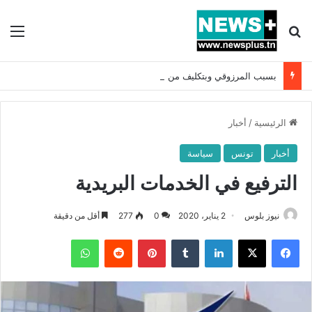
بحث عن
الق
بسبب المرزوقي وبتكليف من سعيّد: الخارجية تستدعي السفيرة الفرنسية بتونس وتبلغها احتجاجا شديد اللهجة !!
الرئيسية
/
أخبار
أخبار
تونس
سياسة
الترفيع في الخدمات البريدية
نيوز بلوس
2 يناير، 2020
0
277
أقل من دقيقة
فيسبوك
X
لينكدإن
بينتيريست
واتساب