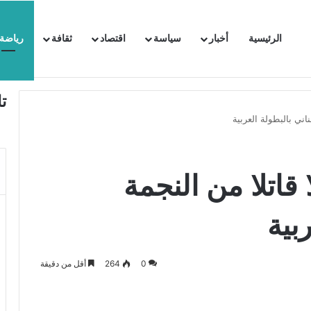
الرئيسية
أخبار
سياسة
اقتصاد
ثقافة
رياضة
 السفيرة الفرنسية بتونس وتبلغها احتجاجا شديد اللهجة !!
ت
اني بالبطولة العربية
قاتلا من النجمة
ربية
0
264
أقل من دقيقة