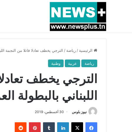
أخبار عاجلة
بسبب المرزوقي وبتكليف من سعيّد: الخارجية تستدعي
الرئيسية
/
رياضة
/
الترجي يخطف تعادلا قاتلا من النجمة اللبن
رياضة
عربية
وطنية
الترجي يخطف تعادلا 
اللبناني بالبطولة الع
نيوز بلوس
30 أغسطس، 2019
فيسبوك
X
لينكدإن
بينتيريست