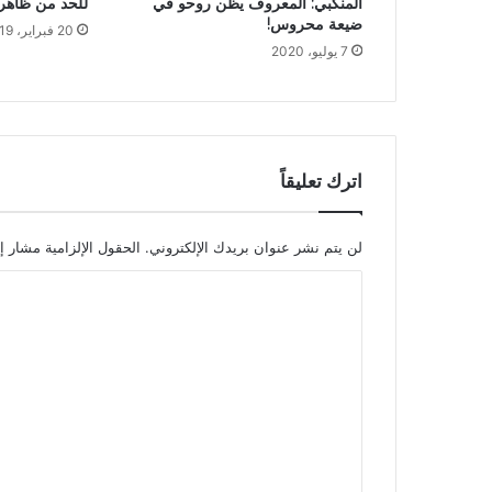
المنكبي: المعروف يظن روحو في
للحد من ظاهرة
ضيعة محروس!
20 فبراير، 2019
7 يوليو، 2020
اترك تعليقاً
لن يتم نشر عنوان بريدك الإلكتروني.
الحقول الإلزامية مشار إل
ا
ل
ت
ع
ل
ي
ق