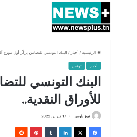
أخبار عاجلة
بسبب المرزوقي وبتكليف من سعيّد: الخارجية تستدعي
الرئيسية
/
أخبار
/
البنك التونسي للتضامن يركّز أول موزع آلي
أخبار
تونس
البنك التونسي للتضا
للأوراق النقدية..
نيوز بلوس
17 فبراير، 2022
فيسبوك
X
لينكدإن
بينتيريست