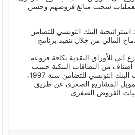
ام بعمليات سحب مبالغ قروضهم وحسن
 استراتيجية البنك التونسي للتضامن
اج المالي من خلال تنفيذ برنامج
 هذا البرنامج تركيز 30 موزع آلي للأوراق النقدية بكافة فروعه
ة أصناف من البطاقات البنكية حسب
نوعية الحرفاء واحتياجاتهم . واحدث البنك التونسي للتضامن سنة 1997،
مويل المشاريع الصغرى عن طريق
عيات القروض الصغرى