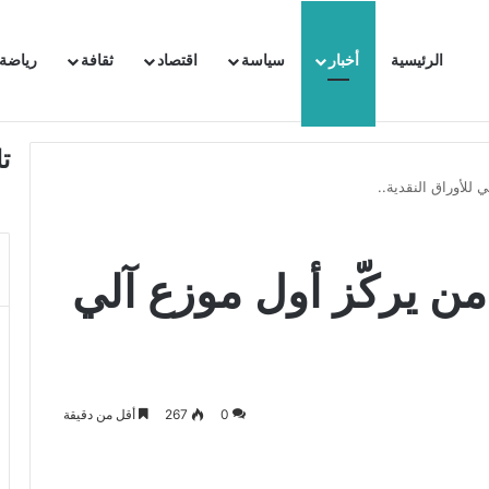
الرئيسية
أخبار
سياسة
اقتصاد
ثقافة
رياضة
 السفيرة الفرنسية بتونس وتبلغها احتجاجا شديد اللهجة !!
ت
 للأوراق النقدية..
من يركّز أول موزع آلي
0
267
أقل من دقيقة