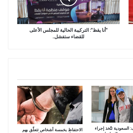
"أنا يقظ": التركيبة الحالية للمجلس الأعلى
للقضاء ستفشل..
السعودية تتّخذ إجراء
الاحتفاظ بخمسة أشخاص تتعلّق بهم