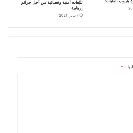
 هروب الفتيات!
تتبّعات أمنية وقضائية من أجل جرائم
إرهابية
7 يناير، 2021
يها بـ
*