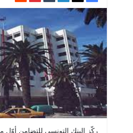
ركّز البنك التونسي للتضامن أوّل مو