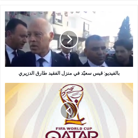
بالفيديو: قيس سعيّد في منزل الفقيد طارق الدزيري