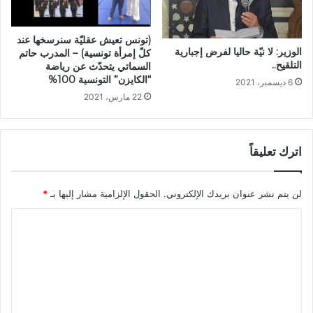
(تونس تعيش عقليّة سنرسخها عند
الوزير: لا نيّة حاليا لفرض إجبارية
كلّ إمرأة تونسية) – المدرب حاتم
التلقيح..
السماتي يتحدّث عن رياضة
“الكايزن” التونسية 100%
6 ديسمبر، 2021
22 مارس، 2021
اترك تعليقاً
لن يتم نشر عنوان بريدك الإلكتروني.
الحقول الإلزامية مشار إليها بـ
*
ا
ل
ت
ع
ل