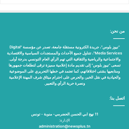
من نحن:
"نيوز بلوس"، جريدة الكترونية مستقلة جامعة، تصدر عن مؤسسة "Digital
Media Services"، تتناول جميع الأحداث والمستجدات السياسية والاقتصادية
والاجتماعية والرياضية والثقافية التي تهم الرأي العام التونسي بدرجة أولى.
تسعى "نيوز بلوس" إلى تقديم مادة إعلامية مميزة ترقى لتطلعات جمهورها
ومتابعيها بشتى اختلافاتهم، كما تعتمد في خطها التحريري على الموضوعية
والحيادية في نقل الخبر، والحرص على احترام ميثاق شرف المهنة الإعلامية
ونصرة حرية الرأي والتعبير.
اتصل بنا:
11 نهج ابي الحسن الحضرمي- منوبة - تونس
الإدارة:
administration@newsplus.tn