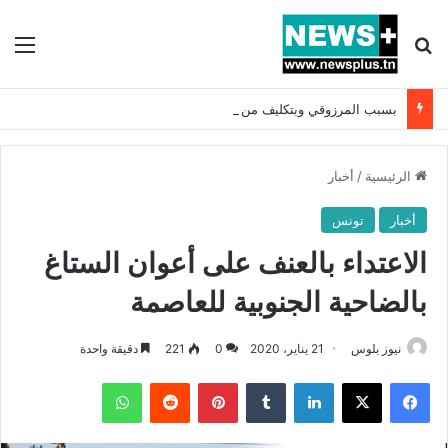
بحث عن
الق
بسبب المرزوقي وبتكليف من سعيّد: الخارجية تستدعي السفيرة الفرنسية بتونس وتبلغها احتجاجا شديد اللهجة !!
الرئيسية
/
أخبار
أخبار
تونس
الاعتداء بالعنف على أعوان الستاغ
بالضاحية الجنوبية للعاصمة
نيوز بلوس
21 يناير، 2020
0
221
دقيقة واحدة
فيسبوك
X
لينكدإن
بينتيريست
واتساب