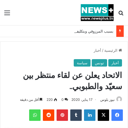
بحث عن
الق
بسبب المرزوقي وبتكليف من سعيّد: الخارجية تستدعي السفيرة الفرنسية بتونس وتبلغها احتجاجا شديد اللهجة !!
الرئيسية
/
أخبار
أخبار
تونس
سياسة
الاتحاد يعلن عن لقاء منتظر بين
سعيّد والطبوبي..
نيوز بلوس
17 يناير، 2020
0
220
أقل من دقيقة
فيسبوك
X
لينكدإن
بينتيريست
واتساب