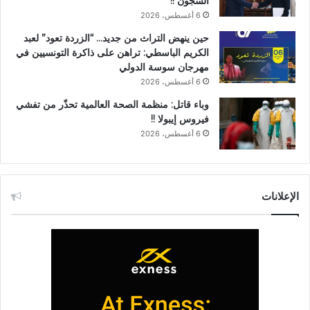
السجون !!
6 أغسطس، 2026
حين ينهض التراث من جديد… “الزردة تعود” لعبد
الكريم الباسطي: تراهن على ذاكرة التونسيين في
مهرجان سوسة الدولي
6 أغسطس، 2026
وباء قاتل: منظمة الصحة العالمية تحذّر من تفشي
فيروس إيبولا !!
6 أغسطس، 2026
الإعلانات