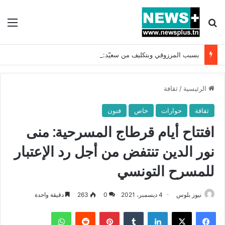
بحث عن
الق
بسبب المرزوقي وبتكليف من سعيّد: الخارجية تستدعي السفيرة الفرنسية بتونس وتبلغها احتجاجا شديد اللهجة !!
الرئيسية
/
ثقافة
ثقافة
حوارات
خاص
فنون
افتتاح أيام قرطاج المسرحية: منى
نور الدين تنتفض من أجل رد الإعتبار
للمسرح التونسي
نيوز بلوس
4 ديسمبر، 2021
0
263
دقيقة واحدة
فيسبوك
X
لينكدإن
بينتيريست
واتساب