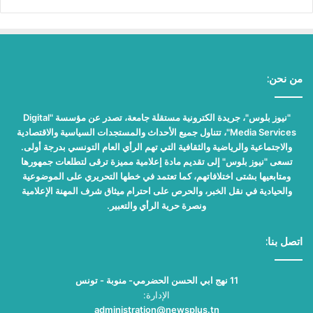
من نحن:
"نيوز بلوس"، جريدة الكترونية مستقلة جامعة، تصدر عن مؤسسة "Digital
Media Services"، تتناول جميع الأحداث والمستجدات السياسية والاقتصادية
والاجتماعية والرياضية والثقافية التي تهم الرأي العام التونسي بدرجة أولى.
تسعى "نيوز بلوس" إلى تقديم مادة إعلامية مميزة ترقى لتطلعات جمهورها
ومتابعيها بشتى اختلافاتهم، كما تعتمد في خطها التحريري على الموضوعية
والحيادية في نقل الخبر، والحرص على احترام ميثاق شرف المهنة الإعلامية
ونصرة حرية الرأي والتعبير.
اتصل بنا:
11 نهج ابي الحسن الحضرمي- منوبة - تونس
الإدارة:
administration@newsplus.tn