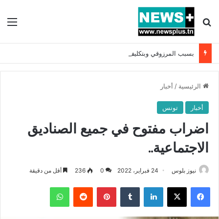
بحث عن
الق
بسبب المرزوقي وبتكليف من سعيّد: الخارجية تستدعي السفيرة الفرنسية بتونس وتبلغها احتجاجا شديد اللهجة !!
الرئيسية
/
أخبار
أخبار
تونس
اضراب مفتوح في جميع الصناديق
الاجتماعية..
نيوز بلوس
24 فبراير، 2022
0
236
أقل من دقيقة
فيسبوك
X
لينكدإن
بينتيريست
واتساب