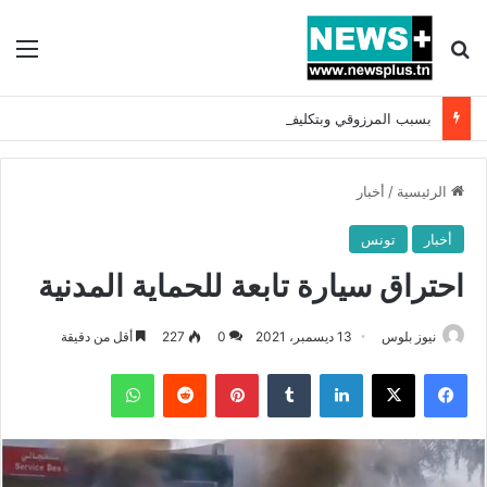
بحث عن
الق
بسبب المرزوقي وبتكليف من سعيّد: الخارجية تستدعي السفيرة الفرنسية بتونس وتبلغها احتجاجا شديد اللهجة !!
الرئيسية
/
أخبار
أخبار
تونس
احتراق سيارة تابعة للحماية المدنية
نيوز بلوس
13 ديسمبر، 2021
0
227
أقل من دقيقة
فيسبوك
X
لينكدإن
بينتيريست
واتساب