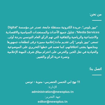
من نحن:
"نيوز بلوس"، جريدة الكترونية مستقلة جامعة، تصدر عن مؤسسة "Digital
Media Services"، تتناول جميع الأحداث والمستجدات السياسية والاقتصادية
والاجتماعية والرياضية والثقافية التي تهم الرأي العام التونسي بدرجة أولى.
تسعى "نيوز بلوس" إلى تقديم مادة إعلامية مميزة ترقى لتطلعات جمهورها
ومتابعيها بشتى اختلافاتهم، كما تعتمد في خطها التحريري على الموضوعية
والحيادية في نقل الخبر، والحرص على احترام ميثاق شرف المهنة الإعلامية
ونصرة حرية الرأي والتعبير.
اتصل بنا:
11 نهج ابي الحسن الحضرمي- منوبة - تونس
الإدارة:
administration@newsplus.tn
جهة التحرير:
editor@newsplus.tn