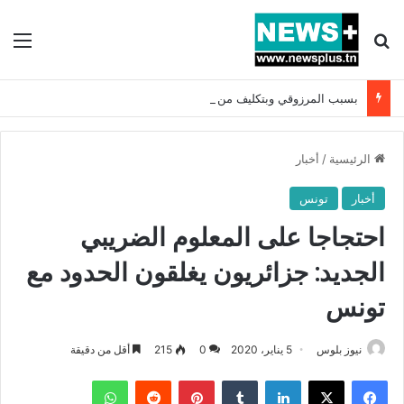
بحث عن
الق
بسبب المرزوقي وبتكليف من سعيّد: الخارجية تستدعي السفيرة الفرنسية بتونس وتبلغها احتجاجا شديد اللهجة !!
الرئيسية
/
أخبار
أخبار
تونس
احتجاجا على المعلوم الضريبي
الجديد: جزائريون يغلقون الحدود مع
تونس
نيوز بلوس
5 يناير، 2020
0
215
أقل من دقيقة
فيسبوك
X
لينكدإن
بينتيريست
واتساب