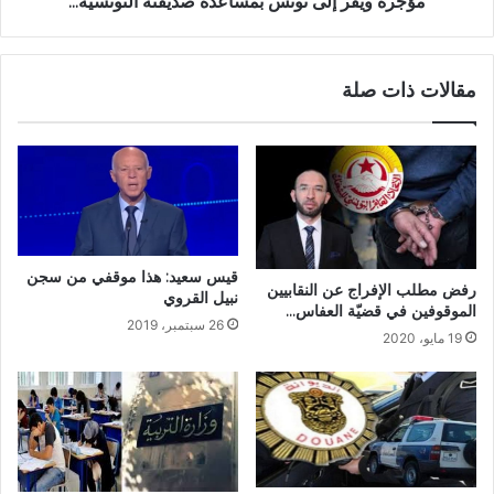
مؤجّره ويفر إلى تونس بمساعدة صديقته التونسية...
مقالات ذات صلة
قيس سعيد: هذا موقفي من سجن
رفض مطلب الإفراج عن النقابيين
نبيل القروي
الموقوفين في قضيّة العفاس…
26 سبتمبر، 2019
19 مايو، 2020