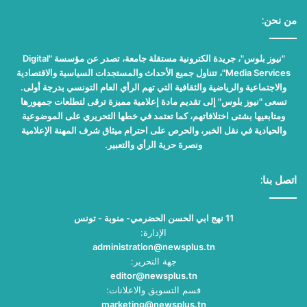
من نحن:
"نيوز بلوس"، جريدة الكترونية مستقلة جامعة، تصدر عن مؤسسة "Digital
Media Services"، تتناول جميع الأحداث والمستجدات السياسية والاقتصادية
والاجتماعية والرياضية والثقافية التي تهم الرأي العام التونسي بدرجة أولى.
تسعى "نيوز بلوس" إلى تقديم مادة إعلامية مميزة ترقى لتطلعات جمهورها
ومتابعيها بشتى اختلافاتهم، كما تعتمد في خطها التحريري على الموضوعية
والحيادية في نقل الخبر، والحرص على احترام ميثاق شرف المهنة الإعلامية
ونصرة حرية الرأي والتعبير.
اتصل بنا:
11 نهج ابي الحسن الحضرمي- منوبة - تونس
الإدارة:
administration@newsplus.tn
جهة التحرير:
editor@newsplus.tn
قسم التسويق والاعلانات:
marketing@newsplus.tn