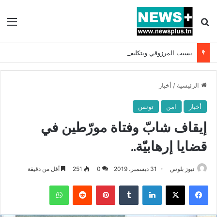
بحث عن
الق
بسبب المرزوقي وبتكليف من سعيّد: الخارجية تستدعي السفيرة الفرنسية بتونس وتبلغها احتجاجا شديد اللهجة !!
الرئيسية
/
أخبار
أخبار
امن
تونس
إيقاف شابّ وفتاة مورّطين في
قضايا إرهابيّة..
نيوز بلوس
31 ديسمبر، 2019
0
251
أقل من دقيقة
فيسبوك
X
لينكدإن
بينتيريست
واتساب