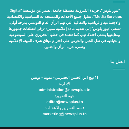
"نيوز بلوس"، جريدة الكترونية مستقلة جامعة، تصدر عن مؤسسة "Digital
Media Services"، تتناول جميع الأحداث والمستجدات السياسية والاقتصادية
والاجتماعية والرياضية والثقافية التي تهم الرأي العام التونسي بدرجة أولى.
تسعى "نيوز بلوس" إلى تقديم مادة إعلامية مميزة ترقى لتطلعات جمهورها
ومتابعيها بشتى اختلافاتهم، كما تعتمد في خطها التحريري على الموضوعية
والحيادية في نقل الخبر، والحرص على احترام ميثاق شرف المهنة الإعلامية
ونصرة حرية الرأي والتعبير.
اتصل بنا:
11 نهج ابي الحسن الحضرمي- منوبة - تونس
الإدارة:
administration@newsplus.tn
جهة التحرير:
editor@newsplus.tn
قسم التسويق والاعلانات:
marketing@newsplus.tn