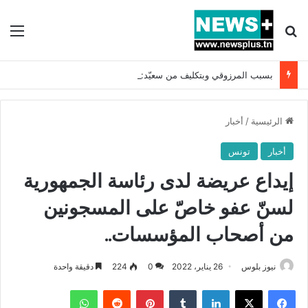
بحث عن
الق
بسبب المرزوقي وبتكليف من سعيّد: الخارجية تستدعي السفيرة الفرنسية بتونس وتبلغها احتجاجا شديد اللهجة !!
الرئيسية
/
أخبار
أخبار
تونس
إيداع عريضة لدى رئاسة الجمهورية
لسنّ عفو خاصّ على المسجونين
من أصحاب المؤسسات..
نيوز بلوس
26 يناير، 2022
0
224
دقيقة واحدة
فيسبوك
X
لينكدإن
بينتيريست
واتساب