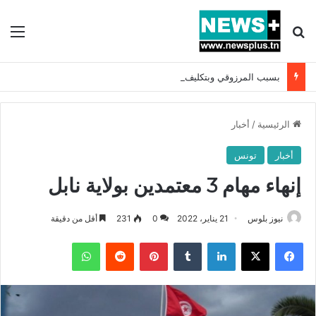
بحث عن
الق
بسبب المرزوقي وبتكليف من سعيّد: الخارجية تستدعي السفيرة الفرنسية بتونس وتبلغها احتجاجا شديد اللهجة !!
الرئيسية
/
أخبار
أخبار
تونس
إنهاء مهام 3 معتمدين بولاية نابل
نيوز بلوس
21 يناير، 2022
0
231
أقل من دقيقة
فيسبوك
X
لينكدإن
بينتيريست
واتساب