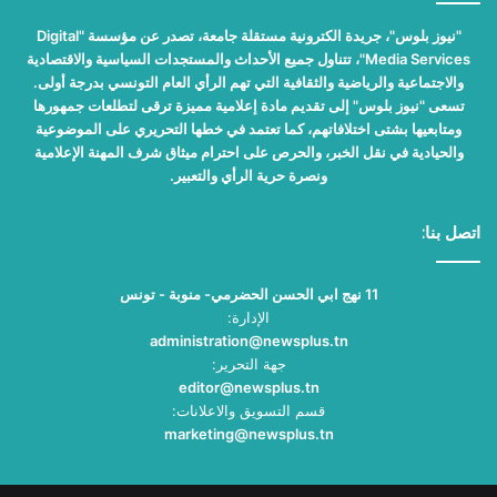
"نيوز بلوس"، جريدة الكترونية مستقلة جامعة، تصدر عن مؤسسة "Digital
Media Services"، تتناول جميع الأحداث والمستجدات السياسية والاقتصادية
والاجتماعية والرياضية والثقافية التي تهم الرأي العام التونسي بدرجة أولى.
تسعى "نيوز بلوس" إلى تقديم مادة إعلامية مميزة ترقى لتطلعات جمهورها
ومتابعيها بشتى اختلافاتهم، كما تعتمد في خطها التحريري على الموضوعية
والحيادية في نقل الخبر، والحرص على احترام ميثاق شرف المهنة الإعلامية
ونصرة حرية الرأي والتعبير.
اتصل بنا:
11 نهج ابي الحسن الحضرمي- منوبة - تونس
الإدارة:
administration@newsplus.tn
جهة التحرير:
editor@newsplus.tn
قسم التسويق والاعلانات:
marketing@newsplus.tn