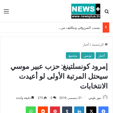
بحث عن
الق
بسبب المرزوقي وبتكليف من سعيّد: الخارجية تستدعي السفيرة الفرنسية بتونس وتبلغها احتجاجا شديد اللهجة !!
الرئيسية
/
أخبار
أخبار
تونس
مجتمع
إمرود كونسلتينغ: حزب عبير موسي
سيحتل المرتبة الأولى لو أعيدت
الانتخابات
نيوز بلوس
31 ديسمبر، 2019
0
275
دقيقة واحدة
فيسبوك
X
لينكدإن
بينتيريست
واتساب