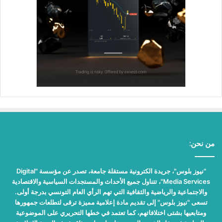
من نحن:
"نيوز بلوس"، جريدة الكترونية مستقلة جامعة، تصدر عن مؤسسة "Digital
Media Services"، تتناول جميع الأحداث والمستجدات السياسية والاقتصادية
والاجتماعية والرياضية والثقافية التي تهم الرأي العام التونسي بدرجة أولى.
تسعى "نيوز بلوس" إلى تقديم مادة إعلامية مميزة ترقى لتطلعات جمهورها
ومتابعيها بشتى اختلافاتهم، كما تعتمد في خطها التحريري على الموضوعية