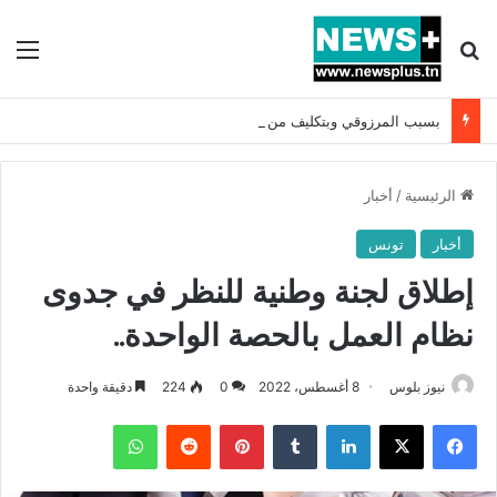
بحث عن
الق
بسبب المرزوقي وبتكليف من سعيّد: الخارجية تستدعي السفيرة الفرنسية بتونس وتبلغها احتجاجا شديد اللهجة !!
الرئيسية
/
أخبار
أخبار
تونس
إطلاق لجنة وطنية للنظر في جدوى
نظام العمل بالحصة الواحدة..
نيوز بلوس
8 أغسطس، 2022
0
224
دقيقة واحدة
فيسبوك
X
لينكدإن
بينتيريست
واتساب