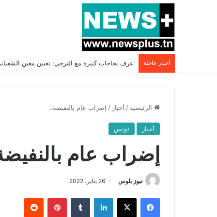
أخبار عاجلة
بسبب المرزوقي وبتكليف من سعيّد: الخارجية تستدعي
الرئيسية
/
أخبار
/
إضراب عام بالنفيضة..
أخبار
تونس
إضراب عام بالنفيضة.
نيوز بلوس
26 يناير، 2022
فيسبوك
X
لينكدإن
بينتيريست