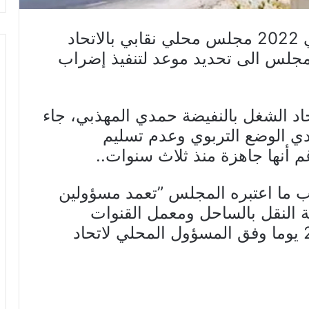
إلتئم صباح اليوم الأربعاء 26 جانفي 2022 مجلس محلي نقابي بالاتحاد
جلس الى تحديد موعد لتنفيذ إضراب
اد الشغل بالنفيضة حمدي المهذبي، جاء
دي الوضع التربوي وعدم تسليم
م أنها جاهزة منذ ثلاث سنوات..
بب ما اعتبره المجلس ”تعمد مسؤولين
النقل بالساحل ومعمل القنوات
بالنفيضة الذي يشهد إضرابا منذ 22 يوما وفق المسؤول المحلي لاتحاد