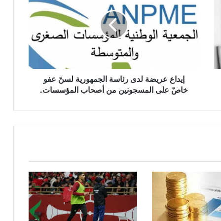
إيداع عريضة لدى رئاسة الجمهورية لسنّ عفو
خاصّ على المسجونين من أصحاب المؤسسات..