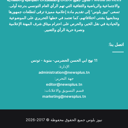
والاجتماعية والرياضية والثقافية التي تهم الرأي العام التونسي بدرجة أولى.
تسعى "نيوز بلوس" إلى تقديم مادة إعلامية مميزة ترقى لتطلعات جمهورها
ومتابعيها بشتى اختلافاتهم، كما تعتمد في خطها التحريري على الموضوعية
والحيادية في نقل الخبر، والحرص على احترام ميثاق شرف المهنة الإعلامية
ونصرة حرية الرأي والتعبير.
اتصل بنا:
11 نهج ابي الحسن الحضرمي- منوبة - تونس
الإدارة:
administration@newsplus.tn
جهة التحرير:
editor@newsplus.tn
قسم التسويق والاعلانات:
marketing@newsplus.tn
نيوز بلوس جميع الحقوق محفوظة © 2017-2026