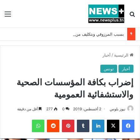
بحث عن
الق
بسبب المرزوقي وبتكليف من سعيّد: الخارجية تستدعي السفيرة الفرنسية بتونس وتبلغها احتجاجا شديد اللهجة !!
الرئيسية
/
أخبار
أخبار
تونس
إضراب بكافة المؤسسات الصحية
والاستشفائية العمومية
نيوز بلوس
2 أغسطس، 2019
0
277
أقل من دقيقة
فيسبوك
X
لينكدإن
بينتيريست
واتساب