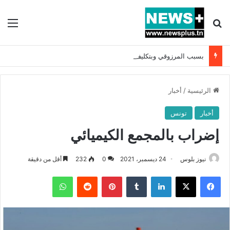
بحث عن
الق
بسبب المرزوقي وبتكليف من سعيّد: الخارجية تستدعي السفيرة الفرنسية بتونس وتبلغها احتجاجا شديد اللهجة !!
الرئيسية
/
أخبار
أخبار
تونس
إضراب بالمجمع الكيميائي
نيوز بلوس
24 ديسمبر، 2021
0
232
أقل من دقيقة
فيسبوك
X
لينكدإن
بينتيريست
واتساب