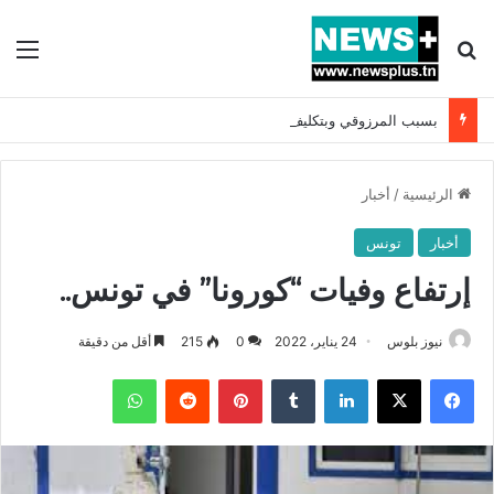
بحث عن
الق
بسبب المرزوقي وبتكليف من سعيّد: الخارجية تستدعي السفيرة الفرنسية بتونس وتبلغها احتجاجا شديد اللهجة !!
الرئيسية
/
أخبار
أخبار
تونس
إرتفاع وفيات “كورونا” في تونس..
نيوز بلوس
24 يناير، 2022
0
215
أقل من دقيقة
فيسبوك
X
لينكدإن
بينتيريست
واتساب