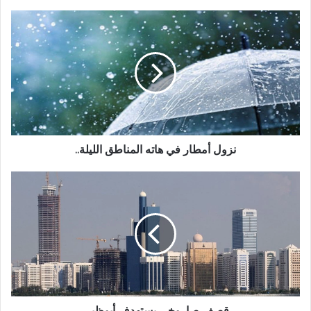
نزول أمطار في هاته المناطق الليلة..
قصف صاروخي يستهدف أبوظبي