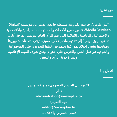
من نحن:
"نيوز بلوس"، جريدة الكترونية مستقلة جامعة، تصدر عن مؤسسة "Digital
Media Services"، تتناول جميع الأحداث والمستجدات السياسية والاقتصادية
والاجتماعية والرياضية والثقافية التي تهم الرأي العام التونسي بدرجة أولى.
تسعى "نيوز بلوس" إلى تقديم مادة إعلامية مميزة ترقى لتطلعات جمهورها
ومتابعيها بشتى اختلافاتهم، كما تعتمد في خطها التحريري على الموضوعية
والحيادية في نقل الخبر، والحرص على احترام ميثاق شرف المهنة الإعلامية
ونصرة حرية الرأي والتعبير.
اتصل بنا:
11 نهج ابي الحسن الحضرمي- منوبة - تونس
الإدارة:
administration@newsplus.tn
جهة التحرير:
editor@newsplus.tn
قسم التسويق والاعلانات: