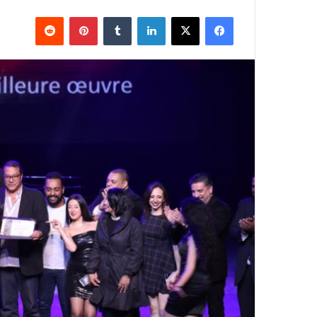
فيسبوك
X
لينكدإن
بينتيريست