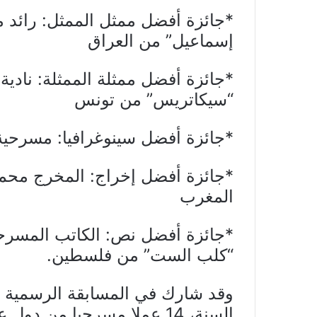
*جائزة أفضل ممثل الممثل: رائد
إسماعيل” من العراق
*جائزة أفضل ممثلة الممثلة: نادي
“سيكاتريس” من تونس
*جائزة أفضل سينوغرافيا: مسرحية
*جائزة أفضل إخراج:
المخرج محمد
المغرب
*جائزة أفضل نص:
الكاتب المسرح
“كلب الست” من فلسطين.
وقد شارك في المسابقة الرسمية ف
السنة، 14 عملا مسرحيا من د