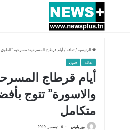
أخبار عاجلة
بسبب المرزوقي وبتكليف من سعيّد: الخارجية تستدعي
الرئيسية
/
ثقافة
/
أيام قرطاج المسرحية: مسرحية “الطوق 
ثقافة
فنون
أيام قرطاج المسرح
والاسورة” تتوج بأ
متكامل
نيوز بلوس
16 ديسمبر، 2019