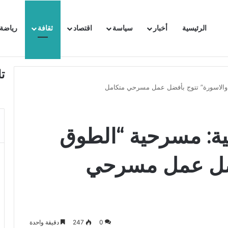
الرئيسية
أخبار
سياسة
اقتصاد
ثقافة
رياضة
 السفيرة الفرنسية بتونس وتبلغها احتجاجا شديد اللهجة !!
ت
والاسورة” تتوج بأفضل عمل مسرحي متكامل
ية: مسرحية “الطوق
فضل عمل مسرحي
0
247
دقيقة واحدة