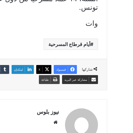
تونس.
وات
أيام قرطاج المسرحية
شاركها
فيسبوك
X
لينكدإن
مشاركة عبر البريد
طباعة
نيوز بلوس
موقع
الويب