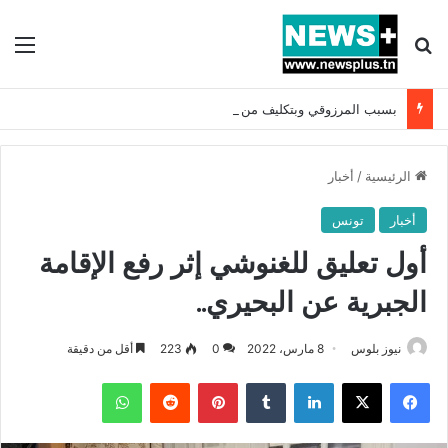
بحث عن
الق
بسبب المرزوقي وبتكليف من سعيّد: الخارجية تستدعي السفيرة الفرنسية بتونس وتبلغها احتجاجا شديد اللهجة !!
الرئيسية
/
أخبار
أخبار
تونس
أول تعليق للغنوشي إثر رفع الإقامة
الجبرية عن البحيري..
نيوز بلوس
8 مارس، 2022
0
223
أقل من دقيقة
فيسبوك
X
لينكدإن
بينتيريست
واتساب