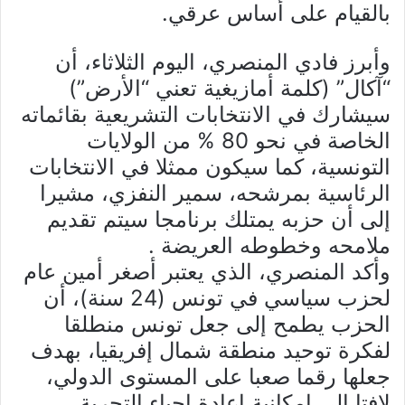
بالقيام على أساس عرقي.
وأبرز فادي المنصري، اليوم الثلاثاء، أن
“آكال” (كلمة أمازيغية تعني “الأرض”)
سيشارك في الانتخابات التشريعية بقائماته
الخاصة في نحو 80 % من الولايات
التونسية، كما سيكون ممثلا في الانتخابات
الرئاسية بمرشحه، سمير النفزي، مشيرا
إلى أن حزبه يمتلك برنامجا سيتم تقديم
ملامحه وخطوطه العريضة .
وأكد المنصري، الذي يعتبر أصغر أمين عام
لحزب سياسي في تونس (24 سنة)، أن
الحزب يطمح إلى جعل تونس منطلقا
لفكرة توحيد منطقة شمال إفريقيا، بهدف
جعلها رقما صعبا على المستوى الدولي،
لافتا إلى إمكانية إعادة إحياء التجربة