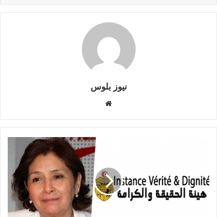
نيوز بلوس
موقع
الويب