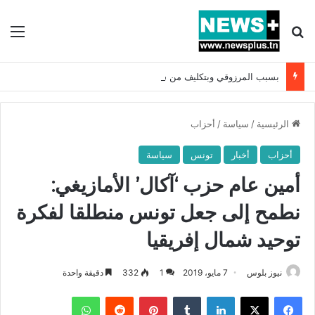
بحث عن
الق
بسبب المرزوقي وبتكليف من سعيّد: الخارجية تستدعي السفيرة الفرنسية بتونس وتبلغها احتجاجا شديد اللهجة !!
الرئيسية
/
سياسة
/
أحزاب
أحزاب
أخبار
تونس
سياسة
أمين عام حزب ‘آكال’ الأمازيغي:
نطمح إلى جعل تونس منطلقا لفكرة
توحيد شمال إفريقيا
نيوز بلوس
7 مايو، 2019
1
332
دقيقة واحدة
فيسبوك
X
لينكدإن
بينتيريست
واتساب