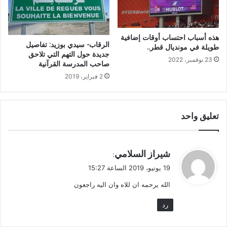
هذه أسباب احتساب أوقات إضافية
الرقاب- سيدي بوزيد: تفاصيل
طويلة في مونديال قطر..
جديدة حول التهم التي تلاحق
23 نوفمبر، 2022
صاحب المدرسة القرآنية
2 فبراير، 2019
تعليق واحد
ي
شيراز السلامي
:
ق
19 يونيو، 2019 الساعة 15:27
و
الله يرحمه ان للاه وان اليه راجعون
ل
رد