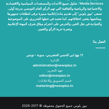
Media Services"، تتناول جميع الأحداث والمستجدات السياسية والاقتصادية
والاجتماعية والرياضية والثقافية التي تهم الرأي العام التونسي بدرجة أولى.
تسعى "نيوز بلوس" إلى تقديم مادة إعلامية مميزة ترقى لتطلعات جمهورها
ومتابعيها بشتى اختلافاتهم، كما تعتمد في خطها التحريري على الموضوعية
والحيادية في نقل الخبر، والحرص على احترام ميثاق شرف المهنة الإعلامية
ونصرة حرية الرأي والتعبير.
اتصل بنا:
11 نهج ابي الحسن الحضرمي- منوبة - تونس
الإدارة:
administration@newsplus.tn
جهة التحرير:
editor@newsplus.tn
قسم التسويق والاعلانات:
marketing@newsplus.tn
نيوز بلوس جميع الحقوق محفوظة © 2017-2026