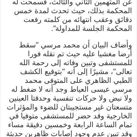
عن المتهمين الثاني والثالث، فسمحت له
المحكمة بذلك، حيث تحدث لمدة خمس
دقائق وعقب انتهائه من كلمته رفعت
المحكمة الجلسة للمداولة”.
وأضاف البيان أن محمد مرسي “سقط
أرضا مغشيا عليه حيث تم نقله فورا
للمستشفى وتبين وفاته إلى رحمة الله
تعالى”، مشيرًا إلى أنه “بتوقيع الكشف
الطبي الظاهري على المتوفى محمد
مرسي عيسى العياط وجد أنه لا ضغط له
ولا نبض ولا حركات تنفسية وحدقتا العينين
متسعتان غير مستجيبتان للضوء والمؤثرات
الخارجية وقد حضر للمستشفى متوفيا في
تمام الساعة الرابعة وخمسين دقيقة مساء
وقد تبين عدم وجود إصابات ظاهرين حديثة