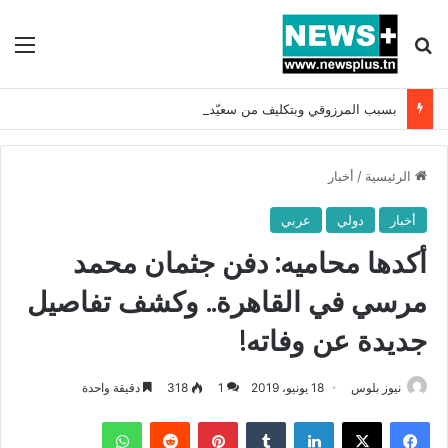
بحث عن
الق
بسبب المرزوقي وبتكليف من سعيّد: الخارجية تستدعي السفيرة الفرنسية بتونس وتبلغها احتجاجا شديد اللهجة !!
الرئيسية
/
أخبار
أخبار
دولي
عربي
أكدها محاميه: دفن جثمان محمد
مرسي في القاهرة.. وكشف تفاصيل
جديدة عن وفاته!
نيوز بلوس
18 يونيو، 2019
1
318
دقيقة واحدة
فيسبوك
X
لينكدإن
بينتيريست
واتساب