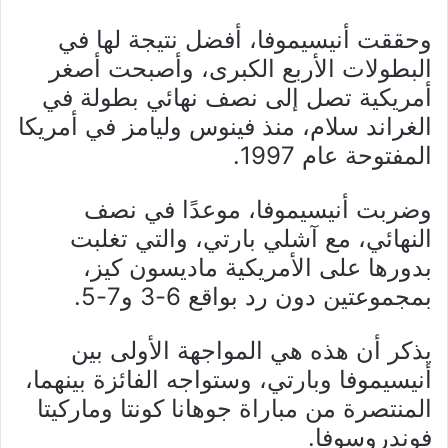
وحققت أنيسيموفا، أفضل نتيجة لها في
البطولات الأربع الكبرى، وأصبحت أصغر
أمريكية تصل إلى نصف نهائي بطولة في
الغراند سلام، منذ فينوس وليامز في أمريكا
المفتوحة عام 1997.
وضربت أنيسيموفا، موعدًا في نصف
النهائي، مع آشلي بارتي، والتي تغلبت
بدورها على الأمريكية ماديسون كيز،
بمجموعتين دون رد بواقع 6-3 و7-5.
يذكر أن هذه هي المواجهة الأولى بين
أنيسيموفا وبارتي، وستواجه الفائزة بينهما،
المنتصرة من مباراة جوهانا كونتا وماركيتا
فوندروسوفا.