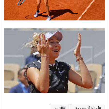
أماندا أنيسيموفا
التنس