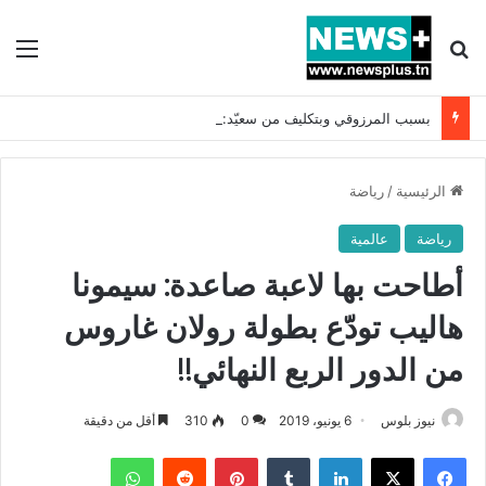
بحث عن
الق
بسبب المرزوقي وبتكليف من سعيّد: الخارجية تستدعي السفيرة الفرنسية بتونس وتبلغها احتجاجا شديد اللهجة !!
الرئيسية
/
رياضة
رياضة
عالمية
أطاحت بها لاعبة صاعدة: سيمونا
هاليب تودّع بطولة رولان غاروس
من الدور الربع النهائي!!
نيوز بلوس
6 يونيو، 2019
0
310
أقل من دقيقة
فيسبوك
X
لينكدإن
بينتيريست
واتساب