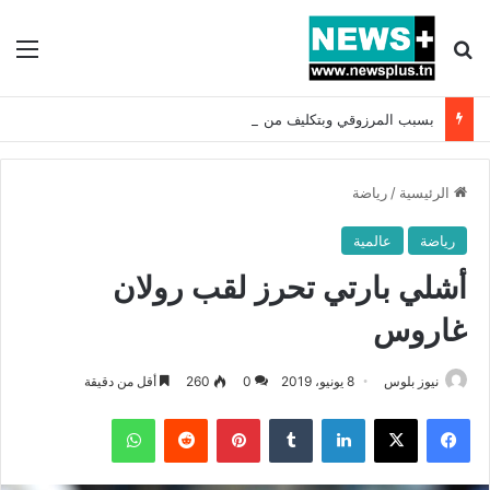
بحث عن
الق
بسبب المرزوقي وبتكليف من سعيّد: الخارجية تستدعي السفيرة الفرنسية بتونس وتبلغها احتجاجا شديد اللهجة !!
الرئيسية
/
رياضة
رياضة
عالمية
أشلي بارتي تحرز لقب رولان
غاروس
نيوز بلوس
8 يونيو، 2019
0
260
أقل من دقيقة
فيسبوك
X
لينكدإن
بينتيريست
واتساب