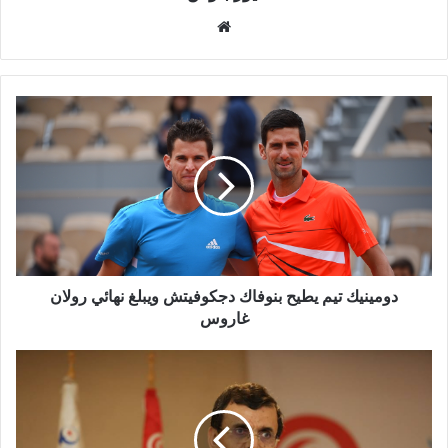
موقع
الويب
دومينيك تيم يطيح بنوفاك دجكوفيتش ويبلغ نهائي رولان
غاروس