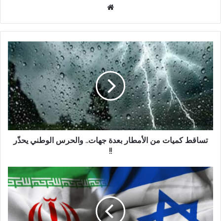
موقع
الويب
تساقط كميات من الأمطار بعدة جهات.. والحرس الوطني يحذّر
!!