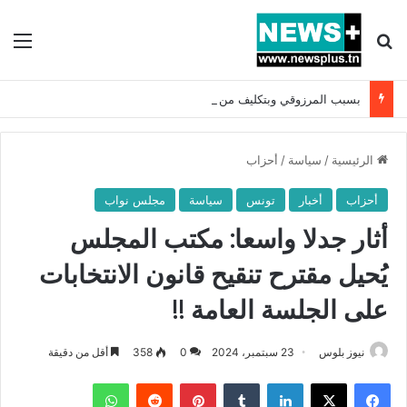
بحث عن
الق
بسبب المرزوقي وبتكليف من سعيّد: الخارجية تستدعي السفيرة الفرنسية بتونس وتبلغها احتجاجا شديد اللهجة !!
الرئيسية
/
سياسة
/
أحزاب
أحزاب
أخبار
تونس
سياسة
مجلس نواب
أثار جدلا واسعا: مكتب المجلس
يُحيل مقترح تنقيح قانون الانتخابات
على الجلسة العامة !!
نيوز بلوس
23 سبتمبر، 2024
0
358
أقل من دقيقة
فيسبوك
X
لينكدإن
بينتيريست
واتساب