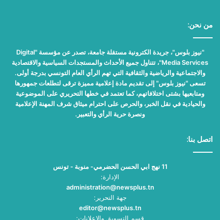
من نحن:
"نيوز بلوس"، جريدة الكترونية مستقلة جامعة، تصدر عن مؤسسة "Digital
Media Services"، تتناول جميع الأحداث والمستجدات السياسية والاقتصادية
والاجتماعية والرياضية والثقافية التي تهم الرأي العام التونسي بدرجة أولى.
تسعى "نيوز بلوس" إلى تقديم مادة إعلامية مميزة ترقى لتطلعات جمهورها
ومتابعيها بشتى اختلافاتهم، كما تعتمد في خطها التحريري على الموضوعية
والحيادية في نقل الخبر، والحرص على احترام ميثاق شرف المهنة الإعلامية
ونصرة حرية الرأي والتعبير.
اتصل بنا:
11 نهج ابي الحسن الحضرمي- منوبة - تونس
الإدارة:
administration@newsplus.tn
جهة التحرير:
editor@newsplus.tn
قسم التسويق والاعلانات: