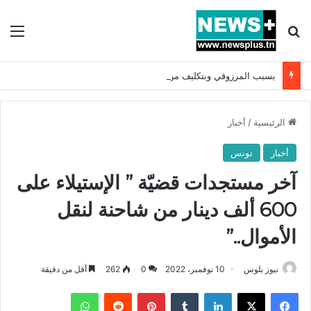
بحث عن
الق
بسبب المرزوقي وبتكليف من سعيّد: الخارجية تستدعي السفيرة الفرنسية بتونس وتبلغها احتجاجا شديد اللهجة !!
الرئيسية
/
أخبار
أخبار
تونس
آخر مستجدات قضيّة ” الإستيلاء على
600 ألف دينار من شاحنة لنقل
الأموال..”
نيوز بلوس
10 نوفمبر، 2022
0
262
أقل من دقيقة
فيسبوك
X
لينكدإن
بينتيريست
واتساب