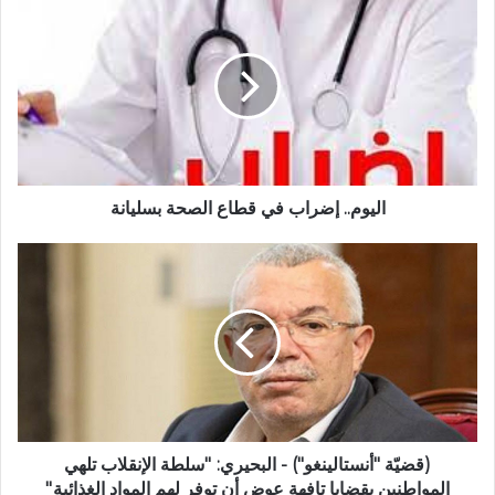
اليوم.. إضراب في قطاع الصحة بسليانة
(قضيّة "أنستالينغو") - البحيري: ''سلطة الإنقلاب تلهي
المواطنين بقضايا تافهة عوض أن توفر لهم المواد الغذائية''