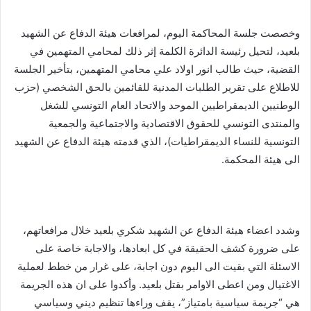
وخصصت جلسة المحاكمة اليوم، لمرافعات هيئة الدفاع عن الشهيد
بلعيد، لتحيل رئيسة الدائرة الكلمة إثر ذلك لمحامي المتهمين في
القضية، حيث طالب انور اولاد علي محامي المتهمين، بتأخير الجلسة
للاطلاع على تقرير الطلبات المدنية للقائمين بالحق الشخصي (حزب
الوطنيين الديمقراطيين الموحد والاتحاد العام التونسي للشغل
والمنتدى التونسي للحقوق الاقتصادية والاجتماعية والجمعية
التونسية للنساء الديمقراطيات)، الذي قدمته هيئة الدفاع عن الشهيد
الى هيئة المحكمة.
وشدد اعضاء هيئة الدفاع عن الشهيد شكري بلعيد خلال مرافعاتهم،
على ضرورة كشف الحقيقة في كل ابعادها، والاجابة خاصة على
الاسئلة التي بقيت الى اليوم دون اجابة، على غرار من خطط لعملية
الاغتيال ومن اعطى الاوامر بقتل بلعيد. وأكدوا على ان هذه الجريمة
هي “جريمة سياسية بامتياز”، يقف وراءها تنظيم ديني وسياسي