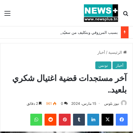
بحث عن
الق
بسبب المرزوقي وبتكليف من سعيّد: الخارجية تستدعي السفيرة الفرنسية بتونس وتبلغها احتجاجا شديد اللهجة !!
الرئيسية
/
أخبار
أخبار
تونس
آخر مستجدات قضية اغتيال شكري
بلعيد..
نيوز بلوس
15 مارس، 2024
0
961
2 دقائق
فيسبوك
X
لينكدإن
بينتيريست
واتساب