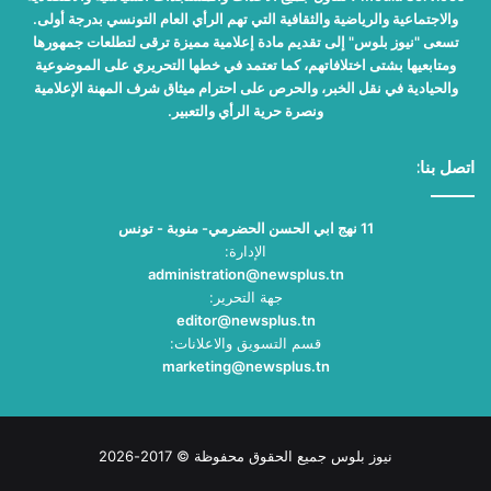
والاجتماعية والرياضية والثقافية التي تهم الرأي العام التونسي بدرجة أولى.
تسعى "نيوز بلوس" إلى تقديم مادة إعلامية مميزة ترقى لتطلعات جمهورها
ومتابعيها بشتى اختلافاتهم، كما تعتمد في خطها التحريري على الموضوعية
والحيادية في نقل الخبر، والحرص على احترام ميثاق شرف المهنة الإعلامية
ونصرة حرية الرأي والتعبير.
اتصل بنا:
11 نهج ابي الحسن الحضرمي- منوبة - تونس
الإدارة:
administration@newsplus.tn
جهة التحرير:
editor@newsplus.tn
قسم التسويق والاعلانات:
marketing@newsplus.tn
نيوز بلوس جميع الحقوق محفوظة © 2017-2026