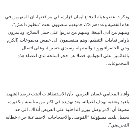
وذكرت عضو هيئة الدفاع ايمان قزارة، في مرافعتها، ان المتهمين في
هذه القضية وعددهم 23، جميعهم منضوون تحت “تنظيم داعش”،
ومنهم من ادى البيعة، ومنهم من تدربوا على حمل السلاح، ويأتمرون
باوامر قيادات التنظيم، وهم منقسمون الى خمس مجموعات (الكرم
وحي الخضراء ورواد والمنيهلة وسيدي حسين)، وعلى اتصال
بالقائمين على الجوامع، فضلا عن حجز اسلحة لدى اعضاء هذه
المجموعات.
وأفاد المحامي غسان الغريبي، بأن الاستنطاقات أثبتت ترصد الشهيد
بلعيد وتعقبه بهدف اغتياله، بعد تهديده في اكثر من مناسبة وتكفيره،
مضيفا أن الامر وصل بوزير الداخلية علي العريض أنذاك، الى حد
تحميل بلعيد مسؤولية “الفوضى والاحتجاجات الاجتماعية جراء خطابه
التحريضي”.