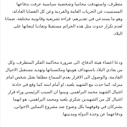
متطرف، واستهدفت محاميا وشخصية سياسية عرفت بدفاعها
المستميت عن الحريات العامة والفردية وعن كل القضايا العادلة،
وهو ما يستدعي في تقديرهم، قراءة تشريعية وقانونية مختلفة، ضمانا
لعدم تكرار حدوث مثل هذه الجرائم مستقبلا وتفاديا لتبعاتها على
البلاد.
ودعا اعضاء هيئة الدفاع، الى ضرورة محاكمة الفكر المتطرف، وكل
من يعادي البلاد باستهداف هويتها ومكتسباتها وتهديد مستقبل الاجيال
القادمة، والوصول الى الاقرار بعدم السماح مطلقا بقتل شخص امام
منزله، كما حدث مع الشهيد بلعيد، او أمام ابنته كما وقع في حادثة
اغتيال الشهيد محمد البراهمي. وبينوا ان السبب الرئيسي وراء قرار
اغتيال كل من الشهيدين شكري بلعيد ومحمد البراهمي، هو انهما
يشتركان في وقوفهما بكل وضوح ضد مشروع التمكين الاخواني،
ودفاعهما عن وحدة الدولة ومدنيتها.