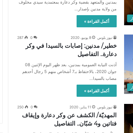
بمدنين والمتعهد بقضية وكر دعارة بمعتمدية سيدي مخلوف
من ولاية مدنين بإصدار…
ر
أكمل القراءة »
نيوز بلوس
8 يونيو، 2020
0
287
خطير/ مدنين: إصابات بالسيدا في وكر
دعارة.. التفاصيل
أذنت النيابة العمومية بمدنين، بعد ظهر اليوم الإثنين 08
جوان 2020، بالاحتفاظ بـ7 أشخاص منهم 5 رجال أحدهم
مصاب بالسيدا…
ر
أكمل القراءة »
نيوز بلوس
11 يناير، 2020
0
250
المهديّة/ الكشف عن وكر دعارة وإيقاف
فتاتين و4 شبّان.. التفاصيل