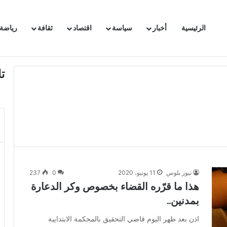
الرئيسية
أخبار
سياسة
اقتصاد
ثقافة
رياضة
با للمنتخب التونسي الى غاية مونديال 2030 !!
ت
نيوز بلوس
11 يونيو، 2020
0
237
هذا ما قرّره القضاء بخصوص وكر الدعارة
بمدنين..
اذن بعد ظهر اليوم قاضي التحقيق بالمحكمة الابتدايية