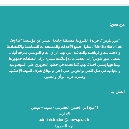
من نحن:
"نيوز بلوس"، جريدة الكترونية مستقلة جامعة، تصدر عن مؤسسة "Digital
Media Services"، تتناول جميع الأحداث والمستجدات السياسية والاقتصادية
والاجتماعية والرياضية والثقافية التي تهم الرأي العام التونسي بدرجة أولى.
تسعى "نيوز بلوس" إلى تقديم مادة إعلامية مميزة ترقى لتطلعات جمهورها
ومتابعيها بشتى اختلافاتهم، كما تعتمد في خطها التحريري على الموضوعية
والحيادية في نقل الخبر، والحرص على احترام ميثاق شرف المهنة الإعلامية
ونصرة حرية الرأي والتعبير.
اتصل بنا:
11 نهج ابي الحسن الحضرمي- منوبة - تونس
الإدارة:
administration@newsplus.tn
جهة التحرير: