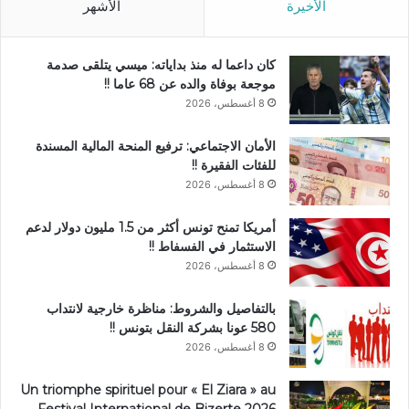
الأخيرة
الأشهر
كان داعما له منذ بداياته: ميسي يتلقى صدمة
موجعة بوفاة والده عن 68 عاما !!
8 أغسطس، 2026
الأمان الاجتماعي: ترفيع المنحة المالية المسندة
للفئات الفقيرة !!
8 أغسطس، 2026
أمريكا تمنح تونس أكثر من 1.5 مليون دولار لدعم
الاستثمار في الفسفاط !!
8 أغسطس، 2026
بالتفاصيل والشروط: مناظرة خارجية لانتداب
580 عونا بشركة النقل بتونس !!
8 أغسطس، 2026
Un triomphe spirituel pour « El Ziara » au
Festival International de Bizerte 2026