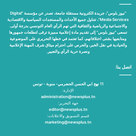
"نيوز بلوس"، جريدة الكترونية مستقلة جامعة، تصدر عن مؤسسة "Digital
Media Services"، تتناول جميع الأحداث والمستجدات السياسية والاقتصادية
والاجتماعية والرياضية والثقافية التي تهم الرأي العام التونسي بدرجة أولى.
تسعى "نيوز بلوس" إلى تقديم مادة إعلامية مميزة ترقى لتطلعات جمهورها
ومتابعيها بشتى اختلافاتهم، كما تعتمد في خطها التحريري على الموضوعية
والحيادية في نقل الخبر، والحرص على احترام ميثاق شرف المهنة الإعلامية
ونصرة حرية الرأي والتعبير.
اتصل بنا:
11 نهج ابي الحسن الحضرمي- منوبة - تونس
الإدارة:
administration@newsplus.tn
جهة التحرير:
editor@newsplus.tn
قسم التسويق والاعلانات:
marketing@newsplus.tn