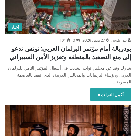
أخبار
نيوز بلوس
27 يونيو، 2026
0
101
بودربالة أمام مؤتمر البرلمان العربي: تونس تدعو
إلى منع التصعيد بالمنطقة وتعزيز الأمن السيبراني
شارك وفد عن مجلس نواب الشعب في أشغال المؤتمر الثامن للبرلمان
العربي ورؤساء البرلمانات والمجالس العربية، الذي انعقد بالعاصمة
المصرية…
أكمل القراءة »