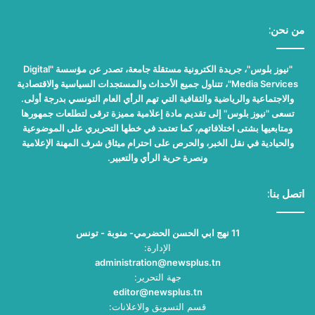
من نحن:
"نيوز بلوس"، جريدة الكترونية مستقلة جامعة، تصدر عن مؤسسة "Digital
Media Services"، تتناول جميع الأحداث والمستجدات السياسية والاقتصادية
والاجتماعية والرياضية والثقافية التي تهم الرأي العام التونسي بدرجة أولى.
تسعى "نيوز بلوس" إلى تقديم مادة إعلامية مميزة ترقى لتطلعات جمهورها
ومتابعيها بشتى اختلافاتهم، كما تعتمد في خطها التحريري على الموضوعية
والحيادية في نقل الخبر، والحرص على احترام ميثاق شرف المهنة الإعلامية
ونصرة حرية الرأي والتعبير.
اتصل بنا:
11 نهج ابي الحسن الحضرمي- منوبة - تونس
الإدارة:
administration@newsplus.tn
جهة التحرير:
editor@newsplus.tn
قسم التسويق والاعلانات: