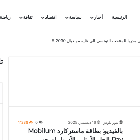
الرئيسية
أخبار
سياسة
اقتصاد
ثقافة
رياضة
با للمنتخب التونسي الى غاية مونديال 2030 !!
ت
نيوز بلوس
16 ديسمبر، 2025
0
1٬238
بالفيديو: بطاقة ماستركارد Mobilum
Pay الحل الأمثل والأسهل لسحب