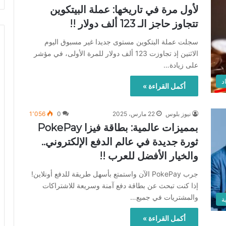
لأول مرة في تاريخها: عملة البيتكوين
تتجاوز حاجز الـ 123 ألف دولار !!
سجلت عملة البتكوين مستوى جديدا غير مسبوق اليوم
الاثنين إذ تجاوزت 123 ألف دولار للمرة الأولى، في مؤشر
على زيادة…
د
أكمل القراءة »
نيوز بلوس
22 مارس، 2025
0
1٬056
بمميزات عالمية: بطاقة فيزا PokePay
ثورة جديدة في عالم الدفع الإلكتروني..
والخيار الأفضل للعرب !!
جرب PokePay الآن واستمتع بأسهل طريقة للدفع أونلاين!
إذا كنت تبحث عن بطاقة دفع آمنة وسريعة للاشتراكات
والمشتريات في جميع…
ة
أكمل القراءة »