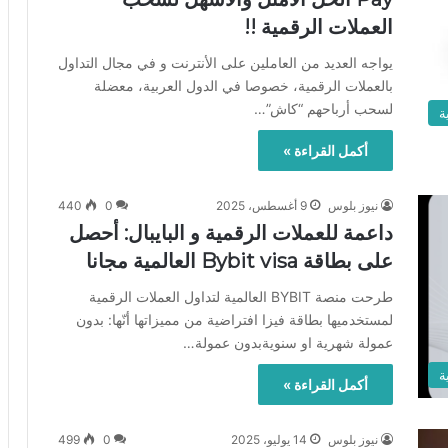
العملات الرقمية !!
يواجه العديد من العاملين على الأنترنت و في مجال التداول
بالعملات الرقمية، خصوصا في الدول العربية، معضلة
لسحب أرباحهم “كاش”…
ة
أكمل القراءة »
نيوز بلوس
9 أغسطس، 2025
0
440
داعمة للعملات الرقمية و البايبال: أحصل
على بطاقة Bybit visa العالمية مجانا
طرحت منصة BYBIT العالمية لتداول العملات الرقمية
لمستخدميها بطاقة فيزا افتراضية من مميزاتها أنّها: بدون
عمولة شهرية او سنويةبدون عمولة…
ة
أكمل القراءة »
نيوز بلوس
14 يوليو، 2025
0
499