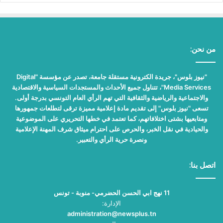
من نحن:
"نيوز بلوس"، جريدة الكترونية مستقلة جامعة، تصدر عن مؤسسة "Digital
Media Services"، تتناول جميع الأحداث والمستجدات السياسية والاقتصادية
والاجتماعية والرياضية والثقافية التي تهم الرأي العام التونسي بدرجة أولى.
تسعى "نيوز بلوس" إلى تقديم مادة إعلامية مميزة ترقى لتطلعات جمهورها
ومتابعيها بشتى اختلافاتهم، كما تعتمد في خطها التحريري على الموضوعية
والحيادية في نقل الخبر، والحرص على احترام ميثاق شرف المهنة الإعلامية
ونصرة حرية الرأي والتعبير.
اتصل بنا:
11 نهج ابي الحسن الحضرمي- منوبة - تونس
الإدارة:
administration@newsplus.tn