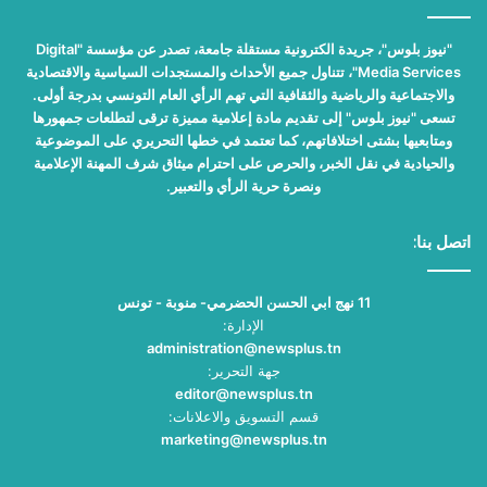
"نيوز بلوس"، جريدة الكترونية مستقلة جامعة، تصدر عن مؤسسة "Digital
Media Services"، تتناول جميع الأحداث والمستجدات السياسية والاقتصادية
والاجتماعية والرياضية والثقافية التي تهم الرأي العام التونسي بدرجة أولى.
تسعى "نيوز بلوس" إلى تقديم مادة إعلامية مميزة ترقى لتطلعات جمهورها
ومتابعيها بشتى اختلافاتهم، كما تعتمد في خطها التحريري على الموضوعية
والحيادية في نقل الخبر، والحرص على احترام ميثاق شرف المهنة الإعلامية
ونصرة حرية الرأي والتعبير.
اتصل بنا:
11 نهج ابي الحسن الحضرمي- منوبة - تونس
الإدارة:
administration@newsplus.tn
جهة التحرير:
editor@newsplus.tn
قسم التسويق والاعلانات:
marketing@newsplus.tn