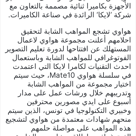
الأجهزة بكاميرا ثنائية مصممة بالتعاون مع
شركة ’لايكا‘ الرائدة في صناعة الكاميرات.
هواوي تشجع المواهب الشابة لتحقيق
احلامهم أعلنت مجموعة هواوي لاعمال
المستهلك عن افتتاحها لدورة تعليم التصوير
الفوتوغرافي للمواهب الشابة وباستعمال
احدث التقنيات لكامرا لايكا التي اعتمدت
في سلسلة هواوي Mate10، حيث سيتم
اختيار مجموعة من المواهب الشابة
وتدريبهم خلال ورشات عمل على مدار
أسبوع على ايدي مصورين محترفين
وخبيري التكنولوجيا في تونس، الذين سيتم
منحهم شهادات معتمدة من هواوي لتشجيع
هذه المواهب على مواصلة حلمهم