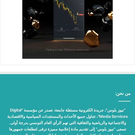
من نحن:
"نيوز بلوس"، جريدة الكترونية مستقلة جامعة، تصدر عن مؤسسة "Digital
Media Services"، تتناول جميع الأحداث والمستجدات السياسية والاقتصادية
والاجتماعية والرياضية والثقافية التي تهم الرأي العام التونسي بدرجة أولى.
تسعى "نيوز بلوس" إلى تقديم مادة إعلامية مميزة ترقى لتطلعات جمهورها