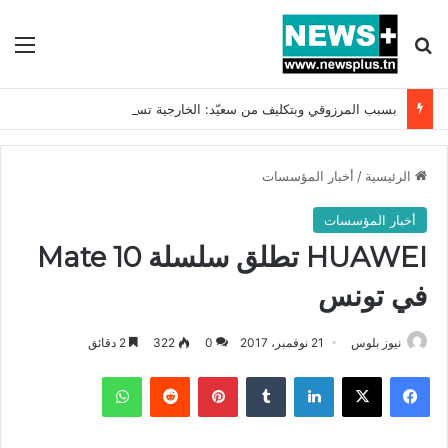
بحث عن
الق
بسبب المرزوقي وبتكليف من سعيّد: الخارجية تستدعي السفيرة الفرنسية بتونس وتبلغها احتجاجا شديد اللهجة !!
الرئيسية
/
أخبار المؤسسات
أخبار المؤسسات
HUAWEI تطلق سلسلة Mate 10
في تونس
نيوز بلوس
21 نوفمبر، 2017
0
322
2 دقائق
فيسبوك
X
لينكدإن
بينتيريست
واتساب