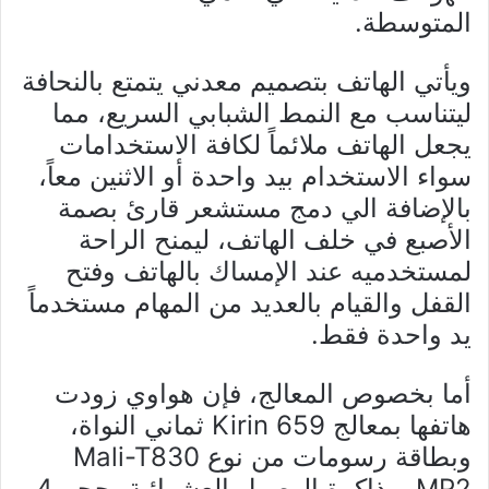
المتوسطة.
ويأتي الهاتف بتصميم معدني يتمتع بالنحافة
ليتناسب مع النمط الشبابي السريع، مما
يجعل الهاتف ملائماً لكافة الاستخدامات
سواء الاستخدام بيد واحدة أو الاثنين معاً،
بالإضافة الي دمج مستشعر قارئ بصمة
الأصبع في خلف الهاتف، ليمنح الراحة
لمستخدميه عند الإمساك بالهاتف وفتح
القفل والقيام بالعديد من المهام مستخدماً
يد واحدة فقط.
أما بخصوص المعالج، فإن هواوي زودت
هاتفها بمعالج Kirin 659 ثماني النواة،
وبطاقة رسومات من نوع Mali-T830
MP2، وذاكرة الوصول العشوائية بحجم 4