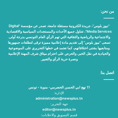
من نحن:
"نيوز بلوس"، جريدة الكترونية مستقلة جامعة، تصدر عن مؤسسة "Digital
Media Services"، تتناول جميع الأحداث والمستجدات السياسية والاقتصادية
والاجتماعية والرياضية والثقافية التي تهم الرأي العام التونسي بدرجة أولى.
تسعى "نيوز بلوس" إلى تقديم مادة إعلامية مميزة ترقى لتطلعات جمهورها
ومتابعيها بشتى اختلافاتهم، كما تعتمد في خطها التحريري على الموضوعية
والحيادية في نقل الخبر، والحرص على احترام ميثاق شرف المهنة الإعلامية
ونصرة حرية الرأي والتعبير.
اتصل بنا:
11 نهج ابي الحسن الحضرمي- منوبة - تونس
الإدارة:
administration@newsplus.tn
جهة التحرير:
editor@newsplus.tn
قسم التسويق والاعلانات: