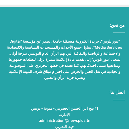
من نحن:
"نيوز بلوس"، جريدة الكترونية مستقلة جامعة، تصدر عن مؤسسة "Digital
Media Services"، تتناول جميع الأحداث والمستجدات السياسية والاقتصادية
والاجتماعية والرياضية والثقافية التي تهم الرأي العام التونسي بدرجة أولى.
تسعى "نيوز بلوس" إلى تقديم مادة إعلامية مميزة ترقى لتطلعات جمهورها
ومتابعيها بشتى اختلافاتهم، كما تعتمد في خطها التحريري على الموضوعية
والحيادية في نقل الخبر، والحرص على احترام ميثاق شرف المهنة الإعلامية
ونصرة حرية الرأي والتعبير.
اتصل بنا:
11 نهج ابي الحسن الحضرمي- منوبة - تونس
الإدارة:
administration@newsplus.tn
جهة التحرير: