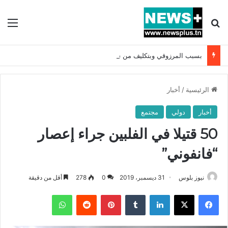
بحث عن
الق
بسبب المرزوقي وبتكليف من سعيّد: الخارجية تستدعي السفيرة الفرنسية بتونس وتبلغها احتجاجا شديد اللهجة !!
الرئيسية
/
أخبار
أخبار
دولي
مجتمع
50 قتيلا في الفلبين جراء إعصار
“فانفوني”
نيوز بلوس
31 ديسمبر، 2019
0
278
أقل من دقيقة
فيسبوك
X
لينكدإن
بينتيريست
واتساب