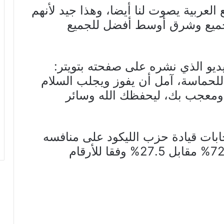
 العربية يصوت لنا أيضا، وهذا جيد لأنهم
لجميع وشرق أوسط أفضل للجميع
و الذي نشره على صفحته بتويتر:
اللحماسة، آمل أن يفوز ويجلب السلام
 ومعجب بك، ليحفظك الله وسائر
خابات قيادة حزب الليكود على منافسه
جدعون ساعر، الخميس، بنسبة 72.5% مقابل 27.5% وفقا للأرقام