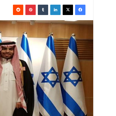
فيسبوك
X
لينكدإن
بينتيريست