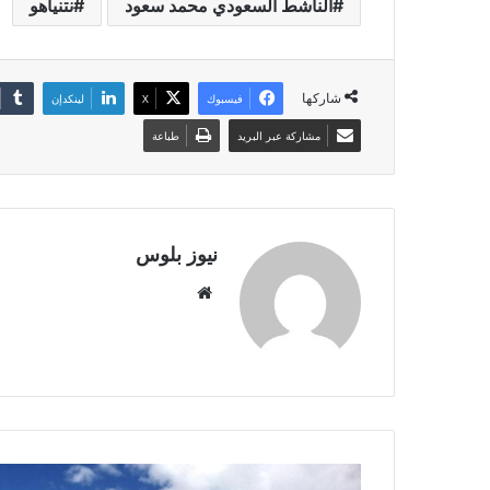
الناشط السعودي محمد سعود
نتنياهو
شاركها
فيسبوك
X
لينكدإن
مشاركة عبر البريد
طباعة
نيوز بلوس
موقع
الويب