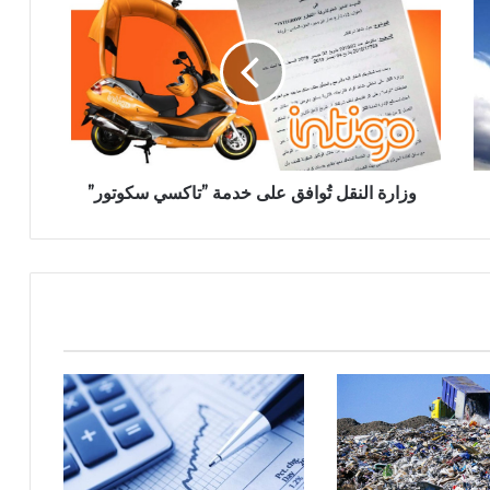
وزارة النقل تُوافق على خدمة ”تاكسي سكوتور”