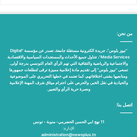
من نحن:
"نيوز بلوس"، جريدة الكترونية مستقلة جامعة، تصدر عن مؤسسة "Digital
Media Services"، تتناول جميع الأحداث والمستجدات السياسية والاقتصادية
والاجتماعية والرياضية والثقافية التي تهم الرأي العام التونسي بدرجة أولى.
تسعى "نيوز بلوس" إلى تقديم مادة إعلامية مميزة ترقى لتطلعات جمهورها
ومتابعيها بشتى اختلافاتهم، كما تعتمد في خطها التحريري على الموضوعية
والحيادية في نقل الخبر، والحرص على احترام ميثاق شرف المهنة الإعلامية
ونصرة حرية الرأي والتعبير.
اتصل بنا:
11 نهج ابي الحسن الحضرمي- منوبة - تونس
الإدارة:
administration@newsplus.tn