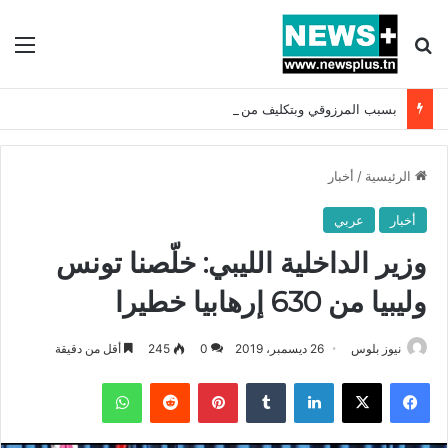
بحث عن
الق
بسبب المرزوقي وبتكليف من سعيّد: الخارجية تستدعي السفيرة الفرنسية بتونس وتبلغها احتجاجا شديد اللهجة !!
الرئيسية
/
أخبار
أخبار
عربي
وزير الداخلية الليبي: خلّصنا تونس
وليبيا من 630 إرهابيا خطيرا
نيوز بلوس
26 ديسمبر، 2019
0
245
أقل من دقيقة
فيسبوك
X
لينكدإن
بينتيريست
واتساب