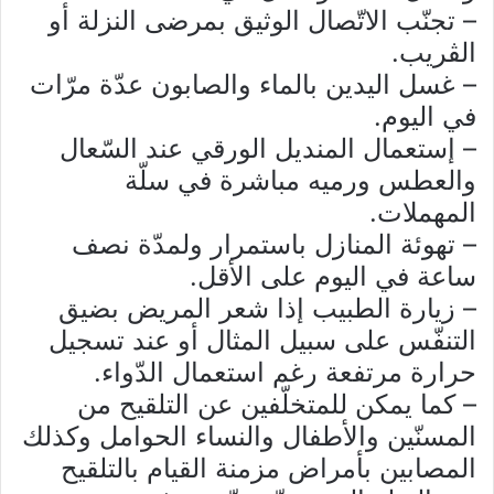
– تجنّب الاتّصال الوثيق بمرضى النزلة أو
الڤريب.
– غسل اليدين بالماء والصابون عدّة مرّات
في اليوم.
– إستعمال المنديل الورقي عند السّعال
والعطس ورميه مباشرة في سلّة
المهملات.
– تهوئة المنازل باستمرار ولمدّة نصف
ساعة في اليوم على الأقل.
– زيارة الطبيب إذا شعر المريض بضيق
التنفّس على سبيل المثال أو عند تسجيل
حرارة مرتفعة رغم استعمال الدّواء.
– كما يمكن للمتخلّفين عن التلقيح من
المسنّين والأطفال والنساء الحوامل وكذلك
المصابين بأمراض مزمنة القيام بالتلقيح