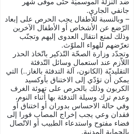
ضد النزلة الموسميّة حتّى موفى شهر
جانفي الجاري.
– وبالنسبة للأطفال يجب الحرص على إبعاد
الرّضع عن الأشخاص أو الأطفال الآخرين
وذلك لمنع انتقال العدوى إليهم وتجنّب
تعرّضهم للهواء الملوّث.
وتجدّد وزارة الصحّة التّذكير باتّخاذ الحذر
اللاّزم عند استعمال وسائل التّدفئة
التقليديّة (الكانون، آلة التدفئة بالغاز..) التي
يمكن أن تؤدّي إلى الاختناق بأوكسيد
الكربون وذلك بالحرص على تهوئة الغرف
وعدم ترك وسيلة التدفئة بها أثناء النوم،
وفي حالة الاحساس بدوران أو اختناق أو
فقدان وعي يجب إخراج المصاب فورا إلى
فضاء مفتوح واستدعاء الطبيب أو الاتّصال
بالحماية المدنية.