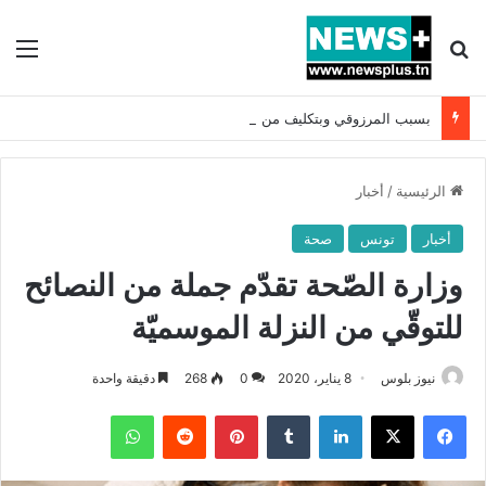
بحث عن
الق
بسبب المرزوقي وبتكليف من سعيّد: الخارجية تستدعي السفيرة الفرنسية بتونس وتبلغها احتجاجا شديد اللهجة !!
الرئيسية
/
أخبار
أخبار
تونس
صحة
وزارة الصّحة تقدّم جملة من النصائح
للتوقّي من النزلة الموسميّة
نيوز بلوس
8 يناير، 2020
0
268
دقيقة واحدة
فيسبوك
X
لينكدإن
بينتيريست
واتساب