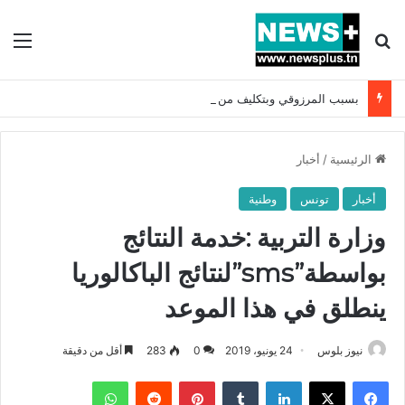
بحث عن
الق
بسبب المرزوقي وبتكليف من سعيّد: الخارجية تستدعي السفيرة الفرنسية بتونس وتبلغها احتجاجا شديد اللهجة !!
الرئيسية
/
أخبار
أخبار
تونس
وطنية
وزارة التربية :خدمة النتائج
بواسطة”sms”لنتائج الباكالوريا
ينطلق في هذا الموعد
نيوز بلوس
24 يونيو، 2019
0
283
أقل من دقيقة
فيسبوك
X
لينكدإن
بينتيريست
واتساب