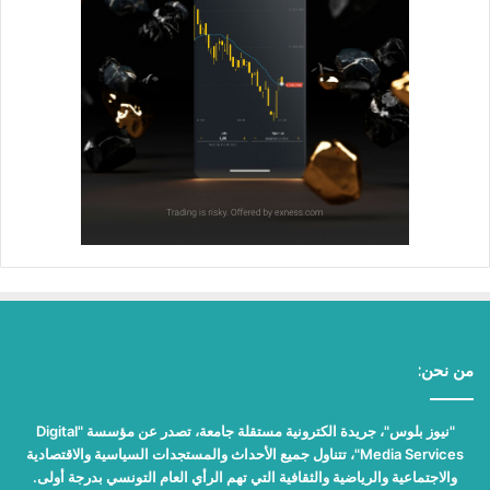
من نحن:
"نيوز بلوس"، جريدة الكترونية مستقلة جامعة، تصدر عن مؤسسة "Digital
Media Services"، تتناول جميع الأحداث والمستجدات السياسية والاقتصادية
والاجتماعية والرياضية والثقافية التي تهم الرأي العام التونسي بدرجة أولى.