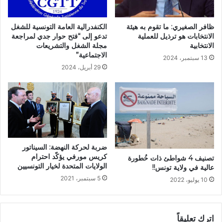
ظافر الصغيري: ما تقوم به هيئة
الكنفدرالية العامة التونسية للشغل
الانتخابات هو ترذيل للعملية
تدعو إلى “فتح حوار جدي لمراجعة
الانتخابية
مجلة الشغل والتشريعات
الاجتماعية”
13 سبتمبر، 2024
29 أبريل، 2024
ضربة لحركة النهضة: السيناتور
كريس مورفي يؤكّد احترام
تصنيف 4 شواطئ ذات خُطورة
الولايات المتحدة لخيار التونسيين
عالية في ولاية تونس!!
5 سبتمبر، 2021
10 يوليو، 2022
اترك تعليقاً