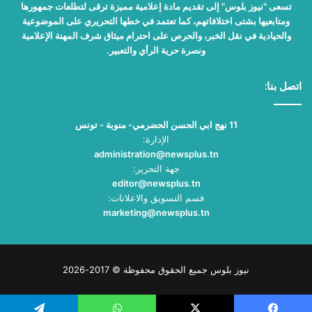
تسعى "نيوز بلوس" إلى تقديم مادة إعلامية مميزة ترقى لتطلعات جمهورها
ومتابعيها بشتى اختلافاتهم، كما تعتمد في خطها التحريري على الموضوعية
والحيادية في نقل الخبر، والحرص على احترام ميثاق شرف المهنة الإعلامية
ونصرة حرية الرأي والتعبير.
اتصل بنا:
11 نهج ابي الحسن الحضرمي- منوبة - تونس
الإدارة:
administration@newsplus.tn
جهة التحرير:
editor@newsplus.tn
قسم التسويق والاعلانات:
marketing@newsplus.tn
نيوز بلوس جميع الحقوق محفوظة © 2017-2026