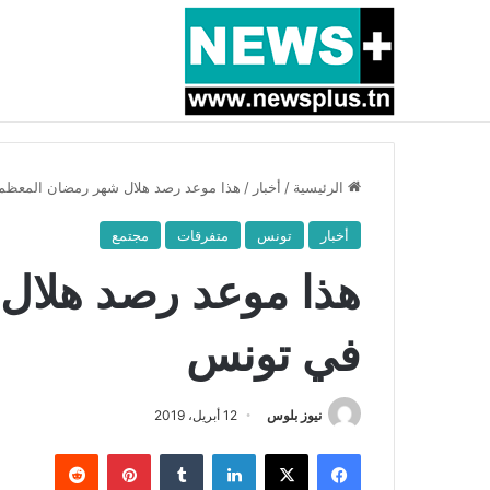
أخبار عاجلة
بسبب المرزوقي وبتكليف من سعيّد: الخارجية تستدعي
الرئيسية
/
أخبار
/
هذا موعد رصد هلال شهر رمضان المعظ
أخبار
تونس
متفرقات
مجتمع
هذا موعد رصد هلال
في تونس
نيوز بلوس
12 أبريل، 2019
فيسبوك
X
لينكدإن
بينتيريست