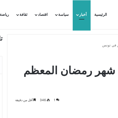
الرئيسية
أخبار
سياسة
اقتصاد
ثقافة
رياضة
 السفيرة الفرنسية بتونس وتبلغها احتجاجا شديد اللهجة !!
ت
م في تونس
 شهر رمضان المعظم
1
346
أقل من دقيقة