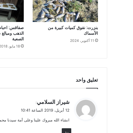
صفاقس: احباط
بنزرت: نفوق كميات كبيرة من
الذهب ومبالغ 
الأسماك
الصعبة
11 أكتوبر، 2024
18 مايو، 2018
تعليق واحد
ي
شيراز السلامي
:
ق
12 أبريل، 2019 الساعة 10:41
و
انشاء الله مبروك علينا وعلى أمة سيدنا محم
ل
رد