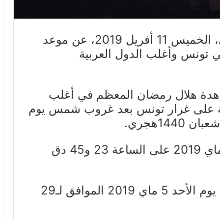
أعلن المعهد الوطني للرصد الجوي، الخميس 11 أفريل 2019، عن موعد
تونس وأغلب الدول العربية
اهدة هلال رمضان المعظم في أغلب
بية على غرار تونس بعد غروب شمس يوم
ويولد هلال رمضان يوم السبت 4 ماي 2019 على الساعة 23 و45 دق
وستجرى عملية رصد هلال رمضان يوم الأحد 5 ماي 2019 الموافق لـ29