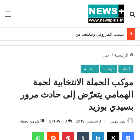
بحث عن
الق
بسبب المرزوقي وبتكليف من سعيّد: الخارجية تستدعي السفيرة الفرنسية بتونس وتبلغها احتجاجا شديد اللهجة !!
الرئيسية
/
أخبار
أخبار
تونس
سياسة
موكب الحملة الانتخابية لحمة
الهمامي يتعرّض إلى حادث مرور
بسيدي بوزيد
نيوز بلوس
3 سبتمبر، 2019
0
271
أقل من دقيقة
فيسبوك
X
لينكدإن
بينتيريست
واتساب