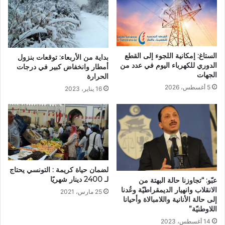
الستاغ: إمكانية اللجوء إلى القطع
بداية من الأربعاء: توقعات بنزول
الدوري للكهرباء اليوم في عدد من
أمطار وانخفاض كبير في درجات
الجهات
الحرارة
5 أغسطس، 2026
16 يناير، 2023
لضمان حياة كريمة : التونسي يحتاج
لـ 2400 دينار شهريًا
عبّو: “تجاوزنا حالة البهتة من
الانقلاب وانهيار الديمقراطيّة وعُدنا
25 مارس، 2021
إلى حالة الأنانية واللامبالاة وأحيانا
اللاوطنيّة”
14 أغسطس، 2023