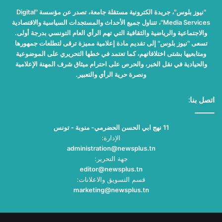
"نيوز بلوس"، جريدة الكترونية مستقلة جامعة، تصدر عن مؤسسة "Digital
Media Services"، تتناول جميع الأحداث والمستجدات السياسية والاقتصادية
والاجتماعية والرياضية والثقافية التي تهم الرأي العام التونسي بدرجة أولى.
تسعى "نيوز بلوس" إلى تقديم مادة إعلامية مميزة ترقى لتطلعات جمهورها
ومتابعيها بشتى اختلافاتهم، كما تعتمد في خطها التحريري على الموضوعية
والحيادية في نقل الخبر، والحرص على احترام ميثاق شرف المهنة الإعلامية
ونصرة حرية الرأي والتعبير.
اتصل بنا:
11 نهج ابي الحسن الحضرمي- منوبة - تونس
الإدارة:
administration@newsplus.tn
جهة التحرير:
editor@newsplus.tn
قسم التسويق والاعلانات:
marketing@newsplus.tn